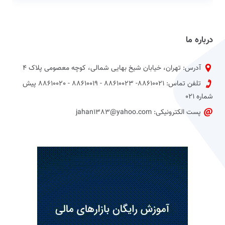
درباره ما
آدرس: تهران، خیابان شیخ بهایی شمالی، کوچه معصومی پلاک 4
تلفن تماس: 88610021- 88610023 - 88610019 - 88610020 پیش
شماره 021
پست الکترونیکی: jahan1383@yahoo.com