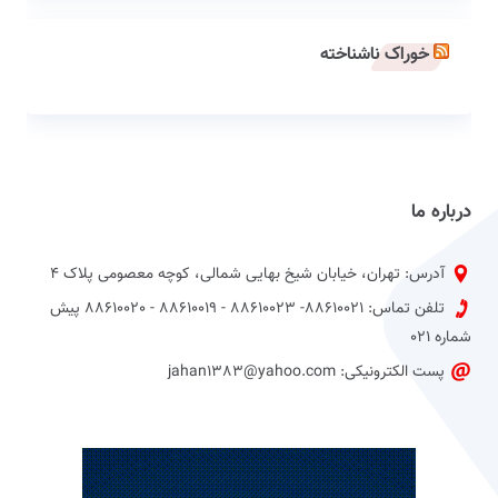
خوراک ناشناخته
درباره ما
آدرس: تهران، خیابان شیخ بهایی شمالی، کوچه معصومی پلاک 4
تلفن تماس: 88610021- 88610023 - 88610019 - 88610020 پیش
شماره 021
پست الکترونیکی: jahan1383@yahoo.com