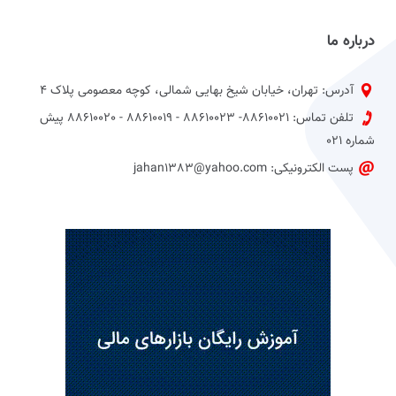
درباره ما
آدرس: تهران، خیابان شیخ بهایی شمالی، کوچه معصومی پلاک 4
تلفن تماس: 88610021- 88610023 - 88610019 - 88610020 پیش
شماره 021
پست الکترونیکی: jahan1383@yahoo.com