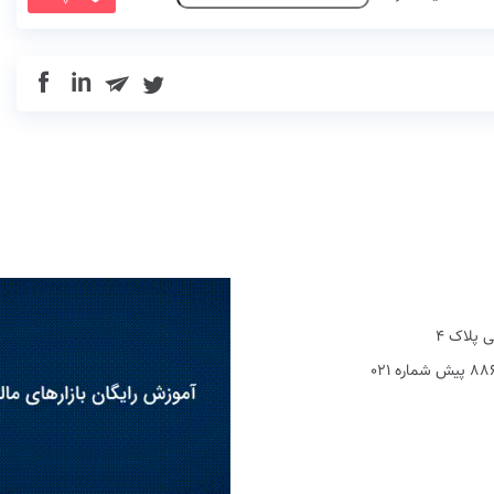
in
 پلاک 4