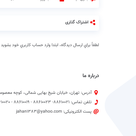
اشتراک گذاری
لطفاً براي ارسال دیدگاه، ابتدا وارد حساب كاربري خود بشويد
درباره ما
آدرس: تهران، خیابان شیخ بهایی شمالی، کوچه معصومی
تلفن تماس: 88610021- 88610023 - 88610019 - 88610020 پیش شماره 021
پست الکترونیکی: jahan1383@yahoo.com