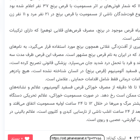
از دست داده‌اند که در مقایسه با مدت مشابه سال ۱۳۹۷ که شمار فوتی‌های بر اثر مسمومیت با قرص برنج ۳۷ نفر اعلام شده بود
۱۳درصد کاهش یافته است. براساس این گزارش از مجموع فوت‌شدگان ناشی از مسمومیت با قرص برنج در ۲۱ نفر مرد و ۱۱ نفر زن
 قرص موجود در برنج، مصرف قرص‌های قلابی توهم‌زا که دارای ترکیبات
کشی است.
ی از آفت‌زدگی غلاتی همچون برنج مورد استفاده قرار می‌گیرد، به نام‌های
که در ایران به نام قرص برنج مشهور است. مصرف این قرص ظرف مدت سه
د و فرد با تحمل درد شدید جان می‌سپارد. پزشکی قانونی تصریح کرده است،
ی فسفید آلومینیوم (قرص برنج) در انسان شناخته نشده است، هیچ پادزهر
امات درمانی فقط شامل اقدامات حمایتی ـ علامتی است.
از لحاظ زمان بروز علائم و نشانه‌های بالینی نیز بعد از ۱۰ تا ۱۵ دقیقه از مصرف خوراکی قرص فسفید آلومینیوم، علائم و نشانه‌های
ظاهر می‌شود و مرگ در مدت کمتر از ۶ ساعت ممکن است رخ دهد. در صورت مسمومیت خوراکی، علائم تحریکی دستگاه
گوارش شامل تهوع، استفراغ و دردهای شکمی است و بیشتر مرگ و میرها در خلال ۱۲ تا ۲۴ ساعت اولیه مسمومیت اتفاق می‌افتد و
معمولا ناشی از ایست قلبی ـ تنفسی است و مرگ و میر بعد از ۲۴ ساعت اغلب ناشی از نارسایی کبدی و کلیوی است، علائم بالینی در
ی، گوارشی، عصبی و ریوی است.
لینک کوتاه:
0 پسند