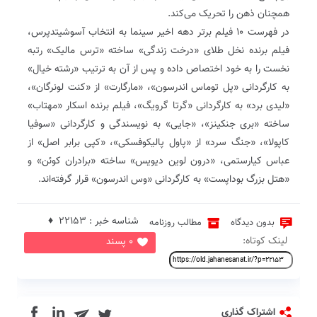
همچنان ذهن را تحریک می‌کند.
در فهرست ۱۰ فیلم برتر دهه اخیر سینما به انتخاب آسوشیتدپرس،
فیلم برنده نخل طلای «درخت زندگی» ساخته «ترس مالیک» رتبه
نخست را به خود اختصاص داده و پس از آن به ترتیب «رشته خیال»
به کارگردانی «پل توماس اندرسون»، «مارگارت» از «کنت لونرگان»،
«لیدی برد» به کارگردانی «گرتا گرویگ»، فیلم برنده اسکار «مهتاب»
ساخته «بری جنکینز»، «جایی» به نویسندگی و کارگردانی «سوفیا
کاپولا»، «جنگ سرد» از «پاول پالیکوفسکی»، «کپی برابر اصل» از
عباس کیارستمی، «درون لوین دیویس» ساخته «برادران کوئن» و
«هتل بزرگ بوداپست» به کارگردانی «وس اندرسون» قرار گرفته‌اند.
شناسه خبر : 22153 ♦
بدون دیدگاه
مطالب روزنامه
لینک کوتاه:
0 پسند
in
اشتراک گذاری