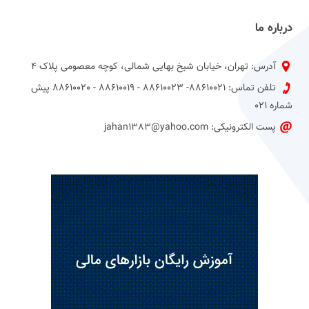
درباره ما
آدرس: تهران، خیابان شیخ بهایی شمالی، کوچه معصومی پلاک 4
تلفن تماس: 88610021- 88610023 - 88610019 - 88610020 پیش
شماره 021
پست الکترونیکی: jahan1383@yahoo.com