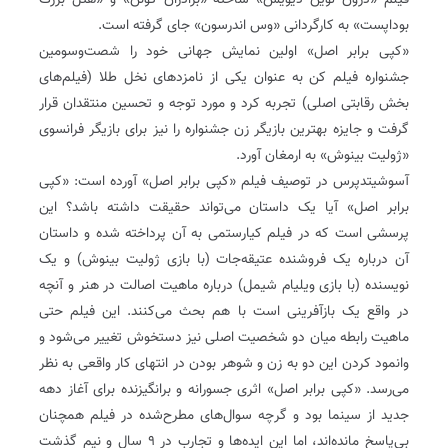
فیلم «درون لوین دیویس» ساخته «برادران کوئن» و «هتل بزرگ
بوداپست» به کارگردانی «وس اندرسون» جای گرفته است.
«کپی برابر اصل» اولین نمایش جهانی خود را شصت‌وسومین
جشنواره فیلم کن به عنوان یکی از نامزدهای نخل طلا (فیلم‌های
بخش رقابتی اصلی) تجربه کرد و مورد توجه و تحسین منتقدان قرار
گرفت و جایزه بهترین بازیگر زن جشنواره را نیز برای بازیگر فرانسوی
«ژولیت بینوش» به ارمغان آورد.
آسوشیتدپرس در توصیف فیلم «کپی برابر اصل» آورده است: «کپی
برابر اصل» آیا یک داستان می‌تواند حقیقت داشته باشد؟ این
پرسشی است که در فیلم کیارستمی به آن پرداخته شده و داستان
آن درباره یک فروشنده عتیقه‌جات (با بازی ژولیت بینوش) و یک
نویسنده (با بازی ویلیام شیمل) درباره ماهیت اصالت در هنر و آنچه
در واقع یک بازآفرینی است با هم بحث می‌کنند. این فیلم حتی
ماهیت رابطه میان دو شخصیت اصلی نیز دستخوش تغییر می‌شود و
وانمود کردن این دو به زن و شوهر بودن در انتهای کار واقعی به نظر
می‌رسد. «کپی برابر اصل» اثری جسورانه و برانگیزنده برای آغاز دهه
جدید از سینما بود و گرچه سوال‌های مطرح‌شده در فیلم همچنان
بی‌پاسخ مانده‌اند، اما این ایده‌ها و تجارب در ۹ سال و نیم گذشت