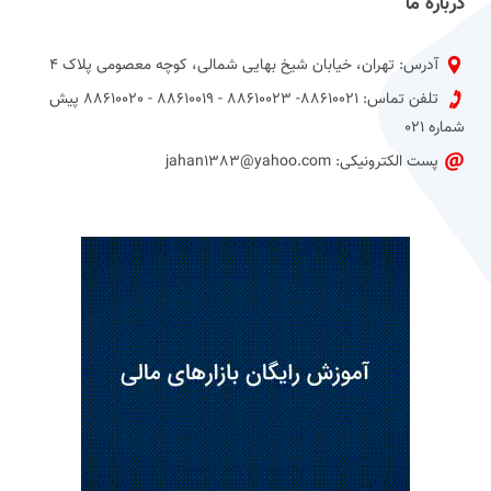
درباره ما
آدرس: تهران، خیابان شیخ بهایی شمالی، کوچه معصومی پلاک 4
تلفن تماس: 88610021- 88610023 - 88610019 - 88610020 پیش
شماره 021
پست الکترونیکی: jahan1383@yahoo.com