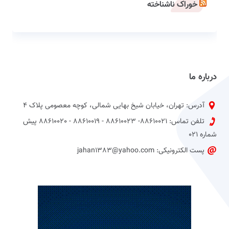
خوراک ناشناخته
درباره ما
آدرس: تهران، خیابان شیخ بهایی شمالی، کوچه معصومی پلاک 4
تلفن تماس: 88610021- 88610023 - 88610019 - 88610020 پیش
شماره 021
پست الکترونیکی: jahan1383@yahoo.com