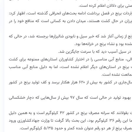
رصتی برای دلالان اعلام کرده است.
 واردات برنج در فصل برداشت ادامه بحث‌های انحرافی گذشته است، اظهار کرد:
ورزان در حال کشت هستند، میدان دادن به کسانی است که منافع خود را در
نج از زمانی آغاز شد که خبر سیل و نابودی شالیزارها برجسته شد، در حالی که
 بود و نشاء‌ برنج در خزانه‌ها بود.
نج در سیل آسیب دید که با سرعت جایگزین شد.
الی، منابع آبی مناسبی را در اختیار کشاورزان استان‌های ممنوعه برای کشت
برنج در استان‌های دیگر اعلام نشده است، اما به دلیل منابع آبی مناسب
ممانعت نشده است.
علیزاده‌شایق پیش‌بینی کرد که سطح زیر کشت برنج در سال‌جاری در کشور به بیش از ۶۲۰ هزار هکتار برسد و کف تولید برنج در کشور
وی تاکید کرد: افزایش سطح کشت برنج در کشور همراه با بهبود تولید در حالی است که سال ۹۷ بیش از سال‌هایی که دچار خشکسالی
علیزاده‌شایق گفت: پیشتر این افراد سعی داشتند به دولت بقولانند که سرانه مصرف برنج در کشور ۴۲ کیلوگرم است و به همین دلیل
نیاز ما به واردات بیشتر از ۷۵۰ هزار تن است، اما از نظر ما این رقم ۳۶ کیلوگرم بود، این بحث بالا گرفت تا وزارت‌ جهادکشاورزی ورود
از هر دو رقم عنوان شده کمتر و حدود ۵/۳۵ کیلوگرم است.