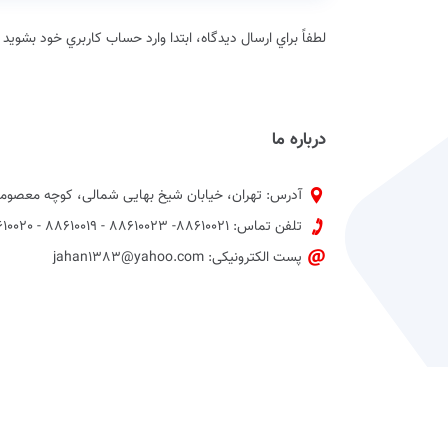
لطفاً براي ارسال دیدگاه، ابتدا وارد حساب كاربري خود بشويد
درباره ما
آدرس: تهران، خیابان شیخ بهایی شمالی، کوچه معصومی
تلفن تماس: 88610021- 88610023 - 88610019 - 88610020 پیش شماره 021
پست الکترونیکی: jahan1383@yahoo.com
کلیه حقوق وب سایت برای روزنامه جهان صنعت محفوظ است