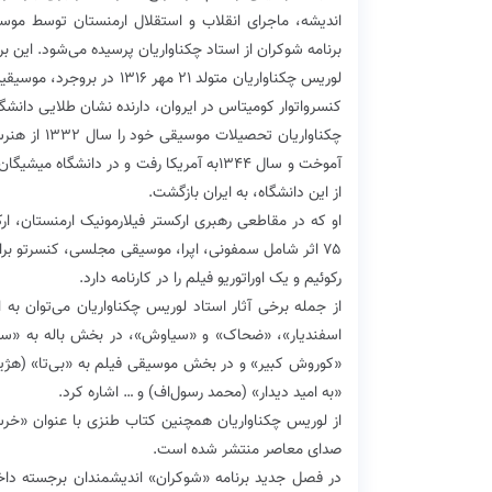
اندیشه، ماجرای انقلاب و استقلال ارمنستان توسط م
برنامه شوکران از استاد چکناواریان پرسیده می‌شود. این برنامه دوشنبه ۲۷ آبان ۱۳۹۸ ساعت ۲۱، روی آنتن 
لوریس چکناواریان متولد ٢١ 
کنسرواتوار کومیتاس در ایروان، دارنده نشان طلایی دانشگ
چکناواریان 
آموخت و سال ۱۳۴۴به آمریکا رفت و در دانش
از این دانشگاه، به ایران بازگشت.
او که در مقاطعی رهبری ارکستر فیلارمونیک ارمنستان، ار
۷۵ اثر شامل سمفونی، اپرا، موسیقی مجلسی، کنسرتو برای 
رکوئیم و یک اوراتوریو فیلم را در کارنامه دارد.
از جمله برخی آثار استاد لوریس چکناواریان می‌توان ب
اسفندیار»، «ضحاک» و «سیاوش»، در بخش باله به «سیم
«کوروش کبیر» و در بخش موسیقی فیلم به «بی‌تا» (هژیر
«به امید دیدار» (محمد رسول‌اف) و … اشاره کرد.
صدای معاصر منتشر شده است.
در فصل جدید برنامه «شوکران» اندیشمندان برجسته داخ