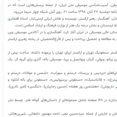
وسیقی، آسیب‌شناسی موسیقی ملی ایران، از جمله پرسش‌هایی است که در
شبکه چهار سیما می‌رود.
مهر ۱۳۱۶ در بروجرد، موسیقیدان، آهنگساز، رهبر ارکستر، نویسنده و نقاش ایرانی ارمنی‌تبار، استاد افتخاری
اه ارمنستان و نشان درجه یک هنر از وزارت فرهنگ و ارشاد اسلامی است.
تحصیلات موسیقی خود را سال ۱۳۳۲ از هنرستان عالی موسیقی در ایران آغاز کرد، آهنگسازی را در آکادمی موسیقی وین
گاه میشیگان به مطالعه و تحصیل پرداخت و پس از فارغ‌التحصیلی در رشته رهبری ارکستر
کستر سمفونیک تهران و ارکستر اپرای تهران را برعهده داشته، ساخت بیش از
پیانو، ویولن، گیتار، ویولنسل و پیپا، موسیقی باله، آثاری برای گروه کر، یک
ه اپراهای «پردیس و پریسا»، «رستم و سهراب»، «شمس و مولانا»، «رستم و
رغ»، « فانتاستیک»، «سمفونی پرسپولیس»، «سمفونی برای باله اتللو» و
 داریوش)، «هشتمین روز هفته» (حسین رجاییان)، «تنگسیر» (امیر نادری)،
از لوریس چکناواریان همچنین کتاب طنزی با عنوان «خرستان» در ۱۶۸ صفحه شامل مجموعه‌ای از داستان‌های کوتاه طنز، توسط نشر
لی و خارجی از جمله سیدحسین نصر، احمد مهدوی دامغانی، شیرین‌هانتر،