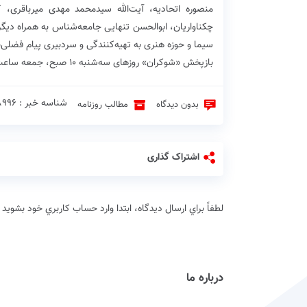
منصوره اتحادیه، آیت‌الله سیدمحمد مهدی میرباقری، 
چکناواریان، ابوالحسن تنهایی جامعه‌شناس به همراه دی
سیما و حوزه هنری به تهیه‌کنندگی و سردبیری پیام فضلی‌ن
بازپخش «شوکران» روزهای سه‌شنبه ۱۰ صبح، جمعه ساعت ۱۴، شنبه ۱ بامداد است.
شناسه خبر : 8996 ♦
بدون دیدگاه
مطالب روزنامه
اشتراک گذاری
لطفاً براي ارسال دیدگاه، ابتدا وارد حساب كاربري خود بشويد
درباره ما