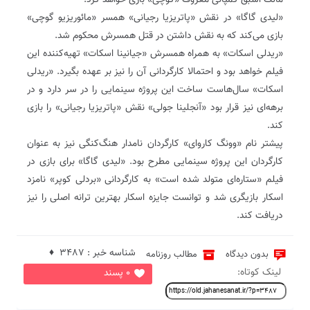
مالک اسبق کمپانی معروف «گوچی» بازی خواهد کرد.
«لیدی گاگا» در نقش «پاتریزیا رجیانی» همسر «مائوریزیو گوچی»
بازی می‌کند که به نقش داشتن در قتل همسرش محکوم شد.
«ریدلی اسکات» به همراه همسرش «جیانینا اسکات» تهیه‌کننده این
فیلم خواهد بود و احتمالا کارگردانی آن را نیز بر عهده بگیرد. «ریدلی
اسکات» سال‌هاست ساخت این پروژه سینمایی را در سر دارد و در
برهه‌ای نیز قرار بود «آنجلینا جولی» نقش «پاتریزیا رجیانی» را بازی
کند.
پیشتر نام «وونگ کاروای» کارگردان نامدار هنگ‌کنگی نیز به عنوان
کارگردان این پروژه سینمایی مطرح بود. «لیدی گاگا» برای بازی در
فیلم «ستاره‌ای متولد شده است» به کارگردانی «بردلی کوپر» نامزد
اسکار بازیگری شد و توانست جایزه اسکار بهترین ترانه اصلی را نیز
دریافت کند.
شناسه خبر : 3487 ♦
بدون دیدگاه
مطالب روزنامه
لینک کوتاه:
0 پسند