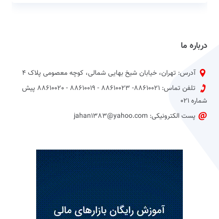
درباره ما
آدرس: تهران، خیابان شیخ بهایی شمالی، کوچه معصومی پلاک 4
تلفن تماس: 88610021- 88610023 - 88610019 - 88610020 پیش
شماره 021
پست الکترونیکی: jahan1383@yahoo.com