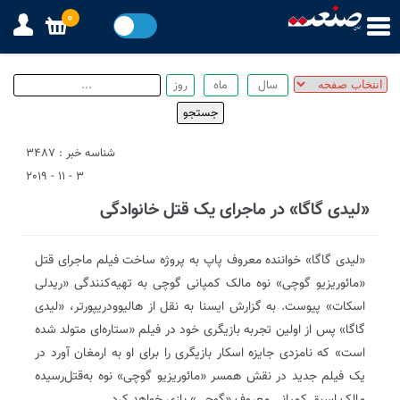
0
شناسه خبر : 3487
3 - 11 - 2019
«لیدی گاگا» در ماجرای یک قتل خانوادگی
«لیدی گاگا» خواننده معروف پاپ به پروژه ساخت فیلم ماجرای قتل
«مائوریزیو گوچی» نوه مالک کمپانی گوچی به تهیه‌کنندگی «ریدلی
اسکات» پیوست. به گزارش ایسنا به نقل از‌ هالیوودریپورتر، «لیدی
گاگا» پس از اولین تجربه بازیگری خود در فیلم «ستاره‌ای متولد شده
است» که نامزدی جایزه اسکار بازیگری را برای او به ارمغان آورد در
یک فیلم جدید در نقش همسر «مائوریزیو گوچی» نوه به‌قتل‌رسیده