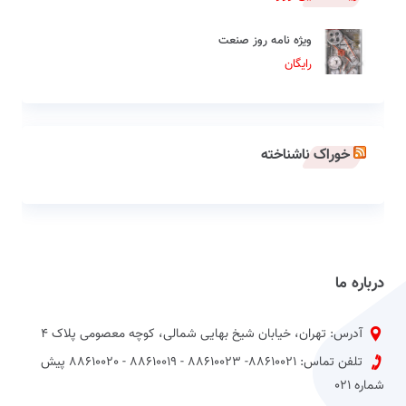
ویژه نامه روز صنعت
رایگان
خوراک ناشناخته
درباره ما
آدرس: تهران، خیابان شیخ بهایی شمالی، کوچه معصومی پلاک 4
تلفن تماس: 88610021- 88610023 - 88610019 - 88610020 پیش
شماره 021