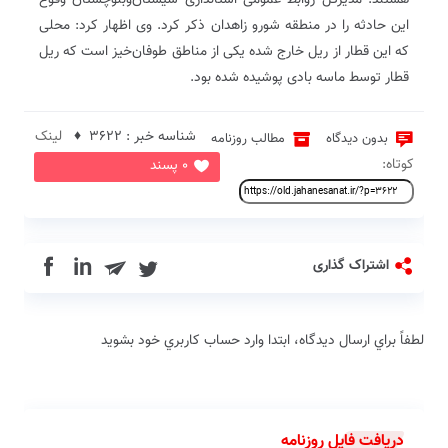
هستند. مدیرکل روابط عمومی استانداری سیستان‌وبلوچستان وقوع
این حادثه را در منطقه شورو زاهدان ذکر کرد. وی اظهار کرد: محلی
که این قطار از ریل خارج شده یکی از مناطق طوفان‌خیز است که ریل
قطار توسط ماسه بادی پوشیده شده بود.
شناسه خبر : 3622 ♦
لینک
بدون دیدگاه
مطالب روزنامه
کوتاه:
0 پسند
in
اشتراک گذاری
لطفاً براي ارسال دیدگاه، ابتدا وارد حساب كاربري خود بشويد
دریافت فایل روزنامه