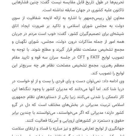
تحریم‌ها در طول تاریخ قابل مقایسه نیست گفت: چنین فشارهایی
تاکنون علیه کشوری در جهان سابقه نداشته است.
معاون اول رییس‌جمهور با اشاره به ارائه لایحه شفافیت از سوی
دولت به مجلس شورای اسلامی و تاکید بر ضرورت ایجاد اتاق
شیشه‌ای برای تصمیم‌گیران کشور،‌ گفت: خوب است مردم در جریان
همه امور از جمله مذاکرات درون دولت،‌ مجلس،‌ شورای نگهبان و
مجمع تشخیص مصلحت نظام قرار گیرند و مطلع شوند. با توجه به
تصویب لوایح FATF و CFT در جلسه سران سه قوه و تایید مقام
معظم رهبری، مجمع تشخیص مصلحت نظام هر چه سریع‌تر این
لوایح را تصویب کند.
وی ادامه داد: نمی‌توان دست و پای فردی را بست و از او خواست در
دریا شنا کند. اما آنها می‌دانند که مدیران کشور با وجود تنگناها این
کار ناممکن را شدنی می‌کنند زیرا یکی از دستاوردهای نظام جمهوری
اسلامی تربیت مدیرانی در بخش‌های مختلف است که دل در گرو
کشور دارند؛ مدیرانی که اگر می‌خواستند، می‌توانستند با چندین برابر
حقوق و دستمزد در کشورهای اروپایی و آمریکا فعالیت کنند.
جهانگیری از لوایح تعارض منافع و نیز مبارزه با فساد و ارتقای سلامت