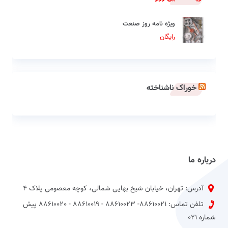
ویژه نامه روز صنعت
رایگان
خوراک ناشناخته
درباره ما
آدرس: تهران، خیابان شیخ بهایی شمالی، کوچه معصومی پلاک 4
تلفن تماس: 88610021- 88610023 - 88610019 - 88610020 پیش
شماره 021