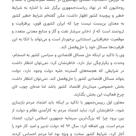
به گزارش «انتخاب» اسحاق جهانگیری در جلسه هم‌اندیشی با علما و
روحانیون که در نهاد ریاست‌جمهوری برگزار شد با اشاره به شرایط
خطیر و پیچیده کشور اظهار داشت: مکرر گفته‌ام شرایط خطیر کشور
به معنای بن‌بست نیست چرا که ایران کشوری قوی، ‌پرظرفیت و
ثروتمند است که از ذخایر سرشار نفت و گاز و منابع معدنی متعدد و
موقعیت جغرافیایی استثنایی برخوردار است و می‌تواند با اتکا به این
ظرفیت‌ها مسائل خود را حل‌و‌فصل کند.
وی با تاکید بر اینکه حل مسائل اقتصادی و سیاسی کشور به انسجام،
وحدت و یکپارچگی نیاز دارد، خاطرنشان کرد: نمی‌توان انتظار داشت
در شرایطی که هجمه‌های گسترده علیه دولت وجود دارد، دولت
بتواند مسائل اقتصادی کشور را حل‌وفصل کند. نمی‌توان انتظار داشت
بخش خصوصی میدان‌دار اقتصاد کشور باشد اما عده‌ای چوب لای
چرخ فعالیت این بخش بگذارند.
معاون اول رییس‌جمهور با تاکید بر اینکه باید اعتماد مردم بازسازی
شود، خاطرنشان کرد: نباید اعتماد مردم به کارآمدی نظام و دولت از
بین برود چرا که بزرگ‌ترین سرمایه جمهوری اسلامی ایران، اعتماد
مردم است. وی اضافه کرد: سال ۹۲ که دولت تدبیر و امید کار خود را
آغاز کرد، شرایط کشور سخت و ویژه بود اما مردم احساس کردند