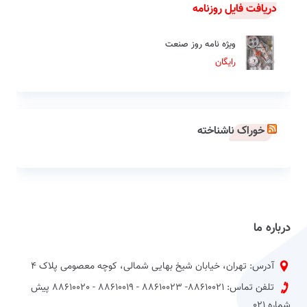
دریافت فایل روزنامه
ویژه نامه روز صنعت
رایگان
خوراک ناشناخته
درباره ما
آدرس: تهران، خیابان شیخ بهایی شمالی، کوچه معصومی پلاک 4
تلفن تماس: 88610021- 88610023 - 88610019 - 88610020 پیش
شماره 021