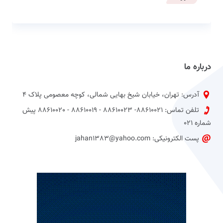
درباره ما
آدرس: تهران، خیابان شیخ بهایی شمالی، کوچه معصومی پلاک 4
تلفن تماس: 88610021- 88610023 - 88610019 - 88610020 پیش
شماره 021
پست الکترونیکی: jahan1383@yahoo.com