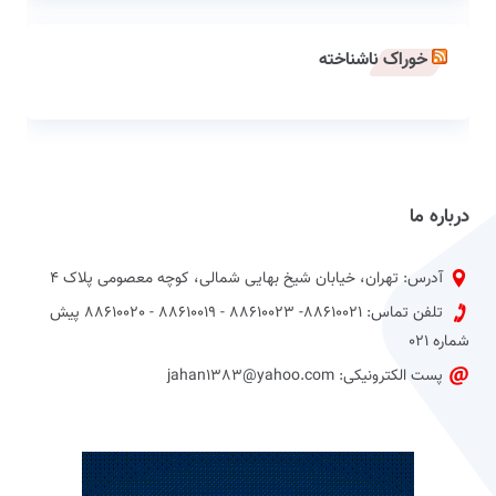
خوراک ناشناخته
درباره ما
آدرس: تهران، خیابان شیخ بهایی شمالی، کوچه معصومی پلاک 4
تلفن تماس: 88610021- 88610023 - 88610019 - 88610020 پیش
شماره 021
پست الکترونیکی: jahan1383@yahoo.com