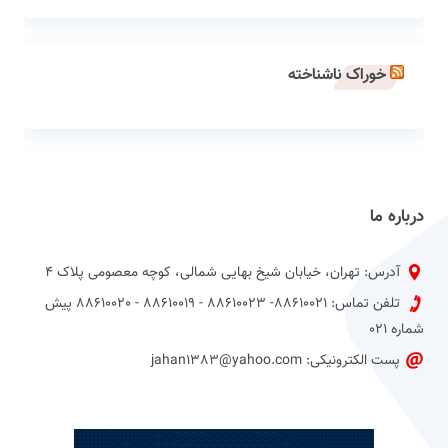
خوراک ناشناخته
درباره ما
آدرس: تهران، خیابان شیخ بهایی شمالی، کوچه معصومی پلاک 4
تلفن تماس: 88610021- 88610023 - 88610019 - 88610020 پیش
شماره 021
پست الکترونیکی: jahan1383@yahoo.com