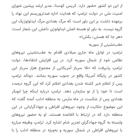
از این دو کشور حضور دارد. کریس کوستا، مدیر ارشد پیشین شورای
امنیت ملی در دولت ترامپ که هدایت اداره ضدتروریسم این نهاد را
برعهده داشت بر این باور است که مرگ بغدادی مرگ ایدئولوژیک این
گروه نیست. به باور او هسته ‌اصلی ایدئولوژی داعش این شعار است:
«هر جا که هستی، بکش!»
عقب‌نشینی از سوریه
ترامپ در اوایل ماه جاری میلادی اقدام به عقب‌نشینی نیروهای
نظامی خود از شمال سوریه کرد. در پی افزایش انتقادها، دولت
ترامپ پذیرفت که ۱۵۰ سرباز آمریکایی از مجموع هزار سرباز این
کشور در پایگاه آمریکا واقع در جنوب سوریه بمانند. دونالد ترامپ
پس از اعلام خبر کشته شدن بغدادی اعلام کرد که این گروه درصدد
است تا خود را از نو سازمان دهد. ترامپ درباره اینکه چرا ابوبکر
بغدادی پس از شکست در ماه مارس به منطقه ادلب آمده گفت که
این موضوع حکایت از وجود نیروهای افراطی و جهادگرایانی در این
منطقه دارد که در ارتباط با القاعده هستند. او به حضور نیروهای
وابسته به گروه جهادگرای تحریر شام اشاره کرد. ترامپ وظیفه مبارزه
با نیروهای افراطی در شمال سوریه و به‌ویژه در منطقه ادلب را با