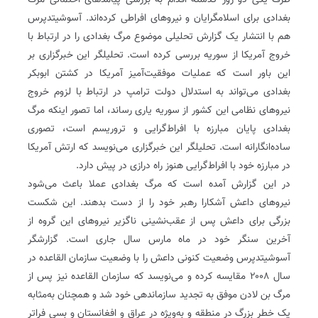
ظرف یکی دو روز گذشته اقدام به بررسی پیامدهای احتمالی مرگ
بغدادی برای اسلامگرایان و نیروهای افراطی کرده‌اند. آسوشیتدپرس
هم با انتشار یک گزارش تحلیلی موضوع مرگ بغدادی را در ارتباط با
خروج آمریکا از سوریه بررسی کرده است. تحلیلگر این خبرگزاری بر
این باور است که عملیات موفقیت‌آمیز آمریکا در کشتن ابوبکر
بغدادی می‌تواند به استدلال دولت ترامپ در ارتباط با لزوم خروج
نیروهای نظامی این کشور از سوریه یاری رساند، اما تصور اینکه مرگ
بغدادی پایان مبارزه با افراط‌گرایی و تروریسم است، تصوری
ساده‌انگارانه است. تحلیلگر این خبرگزاری می‌نویسد که ارتش آمریکا
در مبارزه خود با افراط‌گرایی هنوز راه درازی در پیش دارد.
در این گزارش آمده است که مرگ بغدادی عملا باعث می‌شود
نیروهای داعش آشکارا رهبر خود را از دست بدهند. این شکست
بزرگی برای داعش پس از عقب‌‌نشینی ناگزیر نیروهای این گروه از
آخرین سنگر خود در ماه مارس سال جاری است. گزارشگر
آسوشیتدپرس وضعیت کنونی داعش را با وضعیت سازمان القاعده در
سال ۲۰۰۸ مقایسه کرده و می‌نویسد که سازمان القاعده نیز پس از
مرگ بن لادن موفق به تجدید سازماندهی خود شد و همچنان به‌مثابه
یک خطر بزرگ در منطقه و به‌ویژه در عراق و افغانستان و بسی فراتر