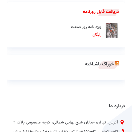
دریافت فایل روزنامه
ویژه نامه روز صنعت
رایگان
خوراک ناشناخته
درباره ما
آدرس: تهران، خیابان شیخ بهایی شمالی، کوچه معصومی پلاک 4
تلفن تماس: 88610021- 88610023 - 88610019 - 88610020 پیش