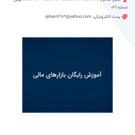
شماره 021
پست الکترونیکی: jahan1383@yahoo.com