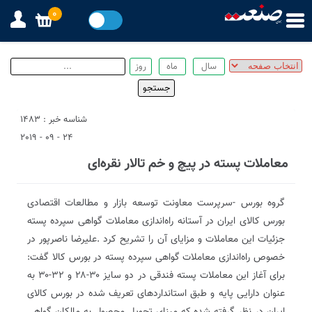
0
شناسه خبر : 1483
24 - 09 - 2019
معاملات پسته در پیچ و خم تالار نقره‌ای
گروه‭ ‬بورس‭-‬
‬خصوص‭ ‬راه‌اندازی‭ ‬معاملات‭ ‬گواهی‭ ‬سپرده‭ ‬پسته‭ ‬در‭ ‬بورس‭ ‬کالا‭ ‬گفت‭: