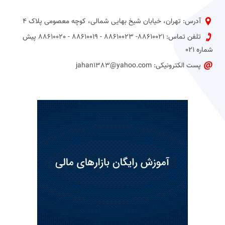
آدرس: تهران، خیابان شیخ بهایی شمالی، کوچه معصومی پلاک 4
تلفن تماس: 88610021- 88610023 - 88610019 - 88610020 پیش
شماره 021
پست الکترونیکی: jahan1383@yahoo.com