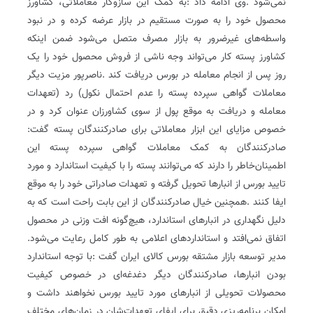
‬خصوص‭ ‬مزایای‭ ‬این‭ ‬ابزار‭ ‬معاملاتی‭ ‬برای‭ ‬صادرکنندگان‭ ‬پسته‭ ‬گفت‭:
‬اتفاق‭ ‬نمی‌افتد‭ ‬و‭ ‬استانداردهای‭ ‬اعلامی‭ ‬به‭ ‬طور‭ ‬کامل‭ ‬رعایت‭ ‬می‌شود‭.