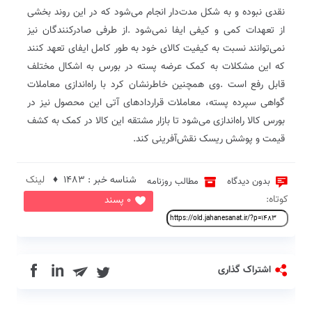
‬قیمت‭ ‬و‭ ‬پوشش‭ ‬ریسک‭ ‬نقش‌آفرینی‭ ‬کند‭.‬
شناسه خبر : 1483 ♦
لینک
بدون دیدگاه
مطالب روزنامه
کوتاه:
0 پسند
in
اشتراک گذاری