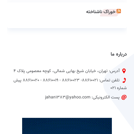
خوراک ناشناخته
درباره ما
آدرس: تهران، خیابان شیخ بهایی شمالی، کوچه معصومی پلاک 4
تلفن تماس: 88610021- 88610023 - 88610019 - 88610020 پیش
شماره 021
پست الکترونیکی: jahan1383@yahoo.com