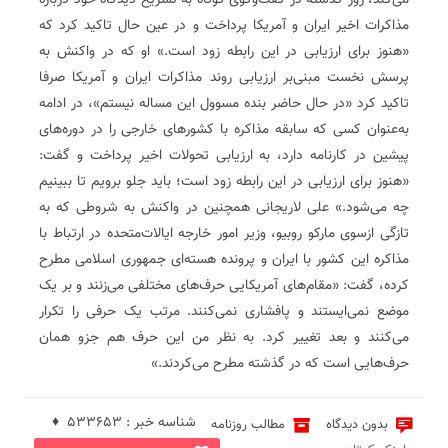
می‌کند، روز گذشته در گفت‌وگوی کوتاه به تشریح دیدگاه خود درباره
مذاکرات اخیر ایران و آمریکا پرداخت و در عین حال تاکید کرد که
«هنوز برای ارزیابی در این رابطه زود است.» او که در واکنش به
پرسش نخست مبنی‌بر ارزیابی روند مذاکرات ایران و آمریکا صرفا
تاکید کرد «در حال حاضر بنده مسوول این مساله نیستم»، در ادامه
به‌عنوان کسی که سابقه مذاکره با کشورهای خارجی را در دوره‌های
پیشین در کارنامه دارد، به ارزیابی تحولات اخیر پرداخت و گفت:
«هنوز برای ارزیابی در این رابطه زود است؛ باید جلو برویم تا ببینیم
چه می‌شود.» علی لاریجانی همچنین در واکنش به شروطی که به
تازگی ازسوی مارکو روبیو، وزیر امور خارجه ایالات‌متحده در ارتباط با
مذاکره این کشور با ایران و پرونده هسته‌ای جمهوری اسلامی مطرح
کرده، گفت: «مقام‌های آمریکایی حرف‌های مختلفی می‌زنند و بر یک
موضع نمی‌ایستند و پافشاری نمی‌کنند. مرتب یک حرفی را تکرار
می‌کنند و بعد تغییر کرد. به نظر من این حرف هم جزو همان
حرف‌هایی است که در گذشته مطرح می‌کردند.»
شناسه خبر : 533653 ♦
بدون دیدگاه
مطالب روزنامه