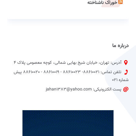
خوراک ناشناخته
درباره ما
آدرس: تهران، خیابان شیخ بهایی شمالی، کوچه معصومی پلاک 4
تلفن تماس: 88610021- 88610023 - 88610019 - 88610020 پیش
شماره 021
پست الکترونیکی: jahan1383@yahoo.com