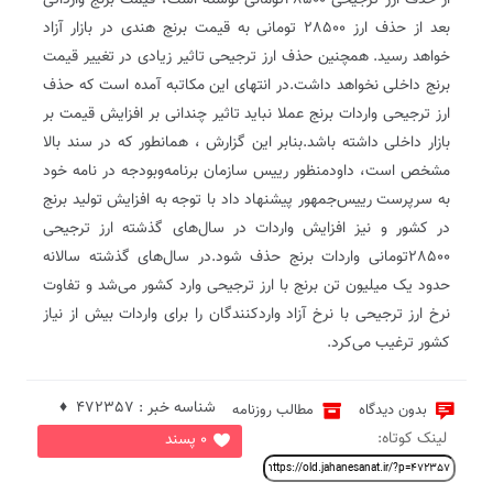
از حذف ارز ترجیحی 28500‌تومانی نوشته است، قیمت برنج وارداتی
بعد از حذف ارز 28500 تومانی به قیمت برنج هندی در بازار آزاد
خواهد رسید. همچنین حذف ارز ترجیحی تاثیر زیادی در تغییر قیمت
برنج داخلی نخواهد داشت.در انتهای این مکاتبه آمده است که حذف
ارز ترجیحی واردات برنج عملا نباید تاثیر چندانی بر افزایش قیمت بر
بازار داخلی داشته باشد.بنابر این گزارش ، همانطور که در سند بالا
مشخص است، داودمنظور رییس سازمان برنامه‌وبودجه در نامه‌ خود
به سرپرست رییس‌جمهور پیشنهاد داد با توجه به افزایش تولید برنج
در کشور و نیز افزایش واردات در سال‌های گذشته ارز ترجیحی
28500‌تومانی واردات برنج حذف شود.در سال‌های گذشته سالانه
حدود یک میلیون تن برنج با ارز ترجیحی وارد کشور می‌شد و تفاوت
نرخ ارز ترجیحی با نرخ آزاد واردکنندگان را برای واردات بیش از نیاز
کشور ترغیب می‌کرد.
شناسه خبر : 472357 ♦
بدون دیدگاه
مطالب روزنامه
لینک کوتاه:
0 پسند