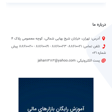
درباره ما
آدرس: تهران، خیابان شیخ بهایی شمالی، کوچه معصومی پلاک 4
تلفن تماس: 88610021- 88610023 - 88610019 - 88610020 پیش
شماره 021
پست الکترونیکی: jahan1383@yahoo.com