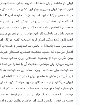
ایران در منطقه پایان دهد».اما تحریم بخش ساخت‌و‌ساز نش
تقویت نفوذ ایران و نیروی موثر این کشور در منطقه مثل س
در خصوص جزئیات این تحریم وزارت خارجه آمریکا اعلام 
استفاده‌های صنعتی به ایران در صورتی که در بخش ساخ
همچنین تشخیص داده است که از چهار «ماده راهبردی» در
همین دلیل مبادله‌کنندگان این مواد با ایران تحریم‌ می‌شو
لحیم‌کاری شده منگنز اعلام کرده است.به گفته مورگان اور
دسترسی سپاه پاسداران، بخش ساخت‌و‌ساز و هسته‌ای ایر
اعمال می‌شود که تمدید معافیت همکاری هسته‌ای غیرنظامی
بیان نگرانی خود از وضعیت هسته‌ای ایران صادق نیست چر
تحریم می‌کرد ولی برعکس معافیت آن‌ را تمدید می‌کند؛ ت
معافیت‌ها برای مدت «۹۰ روز» است. این
قرار گیرند در بخش هسته‌ای ایران فعالیت کنند.البته این 
تهران می‌گذارد‌ از جمله سناتور جمهوریخواه تد کروز‌ که 
خواستار «توقف فوری» معافیت‌ها شده‌ است. سناتور تد کر
برجامی یک فرصت دیگر برای از بین بردن توافق «فاجعه‌بار
هسته‌ای خود را تکمیل کنند. اما حامیان توافق اتمی و ادام