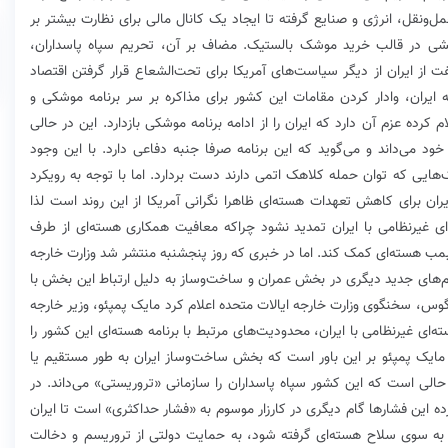
‌و‌نقل، انرژی‌ و صنایع گرفته تا ایجاد یک کانال مالی برای نظارت بیشتر بر
ششی در قالب خرید موشک بالستیک. مضاف بر آن، تحریم سپاه پاسداران،
از ایران از دیگر سیاست‌های آمریکا برای تحت‌الشعاع قرار گرفتن اقتصاد
ه ایران، وادار کردن مقامات این کشور برای مذاکره بر سر برنامه موشکی و
کرده عزم آن دارد که ایران را از ادامه برنامه موشکی بازدارد. این در حالی
د می‌داند و می‌گوید که این برنامه صرفا جنبه دفاعی دارد. با این وجود
هایی که توان حمله کلاهک اتمی دارند دست بردارد. اما با توجه به رویکرد
ایران برای کاهش تعهدات هسته‌ای ظاهرا نگرانی آمریکا از این روند است‌ لذا
ای غیرنظامی با ایران تمدید نشود چرا‌که معافیت همکاری هسته‌ای از طرف
ه بمب هسته‌ای کمک کند. اما در خبری که روز پنجشنبه منتشر شد وزارت خارجه
یم‌های جدید دیگری در بخش عمران و ساخت‌و‌ساز به دلیل ارتباط این بخش با
گوس، سخنگوی وزارت خارجه ایالات متحده اعلام کرد مایک پمپئو، وزیر خارجه
‌ای غیرنظامی با ایران، محدودیت‌های مرتبط با برنامه هسته‌ای این کشور را
مایک پمپئو بر این باور است که بخش ساخت‌و‌ساز ایران به طور مستقیم یا
حالی است که این کشور سپاه پاسداران را سازمانی «تروریستی» می‌داند. در
ده این فشارها گام دیگری در کارزار موسوم به «فشار حداکثری» است تا ایران
ها به سوی سلاح هسته‌ای گرفته شود، به حمایت دولتی از تروریسم و دخالت