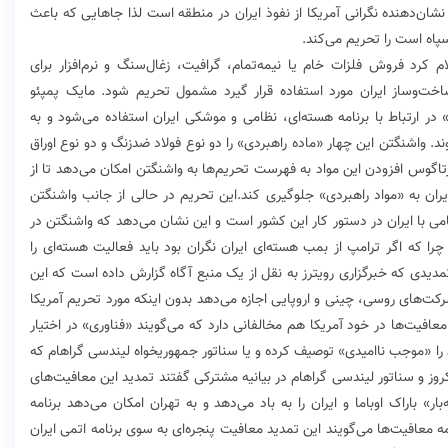
ان‌دهنده‌ نگرانی آمریکا از نفوذ ایران در منطقه است لذا جاهایی که باعث
پاه است را تحریم می‌کند.
کرد فروش فلزات خام یا نیمه‌تمام، گرافیت، زغال‌سنگ و نرم‌افزار برای
ت‌و‌ساز ایران مورد استفاده قرار گیرد مشمول تحریم شود. مایک پمپئو
 ارتباط با برنامه هسته‌ای، نظامی و موشکی ایران استفاده می‌شود و به
ند. واشنگتن این چهار «ماده راهبردی» را دو نوع فولاد ضدزنگ و دو نوع اوراق
تاگوس افزودن این مواد به فهرست تحریم‌ها به واشنگتن امکان می‌دهد تا از
ان به «مواد راهبردی» جلوگیری کند.این تحریم در حالی از جانب واشنگتن
 با ایران در دستور کار این کشور است‌ و این نشان می‌دهد که واشنگتن در
ا که اگر ترامپ از بمب هسته‌ای ایران نگران بود باید فعالیت هسته‌ای را
مدیدی که خبرگزاری رویترز به نقل از یک منبع آگاه گزارش داده است که این
 معافیت‌ها به شرکت‌های روسی‌، چینی و اروپایی اجازه می‌دهد بدون اینکه مورد تحریم آمریکا
معافیت‌ها در خود آمریکا هم مخالفانی دارد که می‌گویند «فناوری» در اختیار
آن را «موجب ناامیدی» توصیف کرده و یا سناتور جمهوریخواه لیندسی گراهام که
وز و سناتور لیندسی گراهام در بیانیه مشترکی گفتند تمدید این معافیت‌های
» باراک اوباما و ایران را به باد می‌دهد و به تهران امکان می‌دهد برنامه
ه معافیت‌ها می‌گویند این تمدید معافیت پنجره‌ای به ‌سوی برنامه اتمی ایران