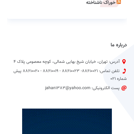
خوراک ناشناخته
درباره ما
آدرس: تهران، خیابان شیخ بهایی شمالی، کوچه معصومی پلاک 4
تلفن تماس: 88610021- 88610023 - 88610019 - 88610020 پیش
شماره 021
پست الکترونیکی: jahan1383@yahoo.com