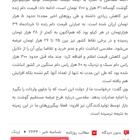
احمد مقدسی با اشاره به اینکه قیمت تمام‌شده تولید هرکیلوگرم
گوشت گوساله ۳۱ هزار و ۷۰۰ تومان است، ادامه داد: قیمت دام زنده
نیز کاهش زیادی داشته و طی روزهای اخیر مجددا حدود ۵ هزار
تومان ارزان شده است. به عبارتی قیمت دام زنده تا خردادماه ۳۹
هزارتومان در هر کیلو بود که هم‌اکنون به کمتر از ۲۸ هزار تومان
رسیده و در برخی نقاط کشور نیز بین ۲۵ تا ۲۶ هزار تومان عرضه
می‌شود. مقدسی انباشت دام و عدم خرید و تقاضا برای آن را از دلایل
این کاهش قیمت اعلام و اضافه کرد: چند ماه قبل حدود ۳۰۰ هزار
راس دام سبک و نزدیک به ۶۰ هزار راس دام سنگین در کشور انباشت
شده بود که طی این مدت نه تنها از تعداد آنها کم نشده بلکه افزایش
هم یافته است.
وی گفت: درخواست ما از دولت این است که یا جلوی واردات را بگیرد
یا اجازه صادرات بدهد. مقدسی درباره طرح عرضه مستقیم گوشت به
بازار توسط تولیدکنندگان نیز افزود: فعلا پیگیری‌های ما در این زمینه
به نتیجه نرسیده است.
شناسه خبر : 2644 ♦
لینک
بدون دیدگاه
مطالب روزنامه