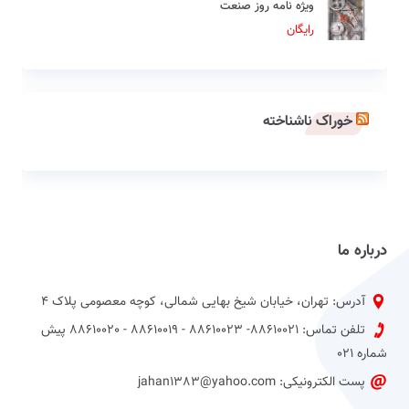
ویژه نامه روز صنعت
رایگان
خوراک ناشناخته
درباره ما
آدرس: تهران، خیابان شیخ بهایی شمالی، کوچه معصومی پلاک 4
تلفن تماس: 88610021- 88610023 - 88610019 - 88610020 پیش
شماره 021
پست الکترونیکی: jahan1383@yahoo.com