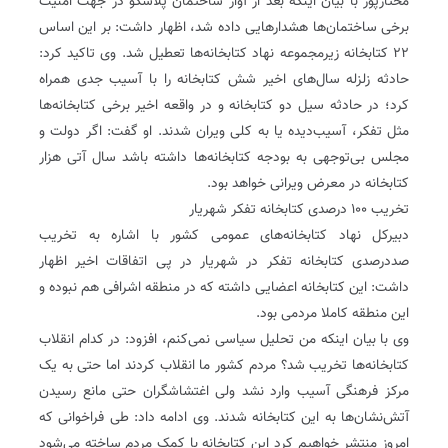
مختارپور با بیان اینکه بعد از آوار ساختمان پلاسکو در جهت امنیت
برخی ساختمان‌ها هشدارهایی داده شد، اظهار داشت: بر این اساس
۲۲ کتابخانه زیرمجموعه نهاد کتابخانه‌ها تعطیل شد. وی تاکید کرد:
حادثه زلزله سال‌های اخیر شش کتابخانه را با آسیب جدی همراه
کرد؛ در حادثه سیل دو کتابخانه و در واقعه اخیر برخی کتابخانه‌ها
مثل تفکر، آسیب‌دیده یا به کلی ویران شدند. او گفت: اگر دولت و
مجلس بی‌توجهی به بودجه کتابخانه‌ها داشته باشد سال آتی هزار
کتابخانه در معرض ویرانی خواهد بود.
تخریب ۱۰۰ درصدی کتابخانه تفکر شهریار
دبیرکل نهاد کتابخانه‌های عمومی کشور با اشاره به تخریب
صددرصدی کتابخانه تفکر در شهریار در پی اتفاقات اخیر اظهار
داشت: این کتابخانه اعضایی داشته که در منطقه اشرافی هم نبوده و
این منطقه کاملا مردمی بود.
وی با بیان اینکه من تحلیل سیاسی نمی‌کنم، افزود: در کدام انقلاب
کتابخانه‌ها تخریب شد؟ مردم کشور ما انقلاب کردند اما حتی به یک
مرکز فرهنگی آسیب وارد نشد ولی اغتشاشگران حتی مانع رسیدن
آتش‌نشان‌ها به این کتابخانه شدند. وی ادامه داد: طی فراخوانی که
امروز منتشر خواهیم کرد این کتابخانه با کمک مردم ساخته می‌شود