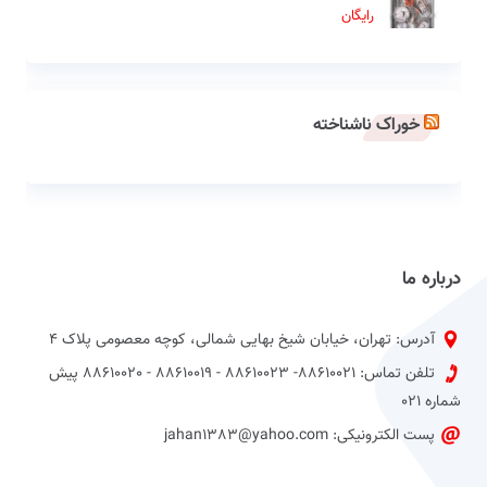
رایگان
خوراک ناشناخته
درباره ما
آدرس: تهران، خیابان شیخ بهایی شمالی، کوچه معصومی پلاک 4
تلفن تماس: 88610021- 88610023 - 88610019 - 88610020 پیش
شماره 021
پست الکترونیکی: jahan1383@yahoo.com