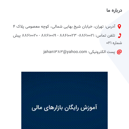
درباره ما
آدرس: تهران، خیابان شیخ بهایی شمالی، کوچه معصومی پلاک 4
تلفن تماس: 88610021- 88610023 - 88610019 - 88610020 پیش
شماره 021
پست الکترونیکی: jahan1383@yahoo.com