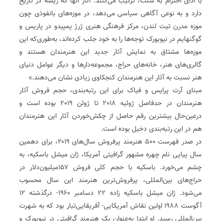
با ادای احترام به سنت، ترکیب می‌کنند. آثار آنها که ریشه در تاریخ
دارد و به‌ نوعی آگاهی سیاسی می‌دهد، در موزه‌های بانفوذی چون
موزه مدرن تیت لندن، مرکز فرهنگی هنری ژرژ پمپیدو در پاریس و
گوگنهایم در نیویورک توجه‌ها را به خود جلب کرده‌اند، ‌به‌طوری‌که این
موزه‌ها مشتاق به نمایش آثار جدید این هنرمندان هستند و
گالری‌های هنر، خانه‌های حراج، مجموعه‌دارها و دیگر عوامل دنیای
هنر نسبت به آثار این هنرمندان کنجکاوی زیادی نشان می‌دهند.»
مبنای آرت پرایس و فیاک برای این رتبه‌بندی، حجم فروش آثار
هنرمندان در حدفاصل ژوئیه ٢٠۱۸ تا ژوئن ٢٠١۹ بوده است و
درعین‌حال بیشترین رقم حاصل از چکش‌خوردن آثار این هنرمندان
هم در این رتبه‌بندی دخیل بوده است.
در صدر فهرست ۵٠٠ هنرمند پرفروش سال‌های ۲۰۱۹، برای دهمین
سال پیاپی نام چهره مشهور گرافیتی آمریکا، ژان میشل باسکیه، به
چشم می‌خورد. باسکیه با حجم کلی فروش ۱۵۷میلیون‌دلار در
حراج‌های بین‌المللی، پرفروش‌ترین هنرمند این سال محسوب
می‌شود. ژان میشل باسکیه‌ زاده ۲۲ دسامبر ۱۹۶۰- درگذشته ۱۲
آگوست ۱۹۸۸ اولین نقاش آمریکایی- آفریقایی‌تبار بود که به شهرت
بین‌المللی رسید. او ابتدا به‌عنوان یک هنرمند گرافیتی در نیویورک و