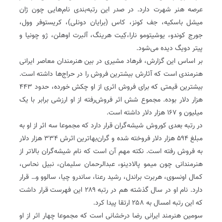
عرصه هنر شهرت دارد. در صدر این رتبه‌بندی نام‌هایی چون ژان
میشل باسکیه، جف کونز، کاس (برایان دونلی)، کریستوفر وول،
جورج کوندو، یوشیتومو نارا،کِیت هرینگ، آلبرت اوهلن، ژو چونیا و
پیتر دویگ دیده می‌شود.
بر اساس این گزارش، فرهاد مشیری در بین هنرمندان معاصر ایرانی
هنرمندی است که آثارش بیشترین فروش را در حراج‌ها داشته است.
بیشترین قیمتی که برای فروش اثری از او چکش خورده، حدود ۴۴۳
هزار دلار بوده. مجموع شش اثر فروش‌رفته از او ارزشی برابر با یک‌
میلیون ‌و ۱۶۷ ‌هزار دلار داشته است.
‌در رتبه بعدی کوروش شیشه‌گران قرار دارد که مجموعا سه اثر از او به
مبلغ ۵۹۴ ‌هزار دلار فروخته شده و گران‌بهاترین اثرش ۳۳۴ هزار دلار
به فروش رفته است. نکته مهم آن است که نام شیشه‌گران بالاتر از
هنرمندانی چون میمو پالادینو، عبدالرحمان سلیمان، نبیل نحاس،
کمال اونسوی، هربرت براندل، رشید رعنا، ساندرو چیا، سالوو و‌… قرار
دارد. نام او در سال گذشته هم در رتبه ۲۸۹ این فهرست قرار داشت
که این رتبه امسال به ۲۵۸ ارتقا پیدا کرد.
سومین هنرمند ایرانی رضا درخشانی است که مجموعا چهار اثر از او