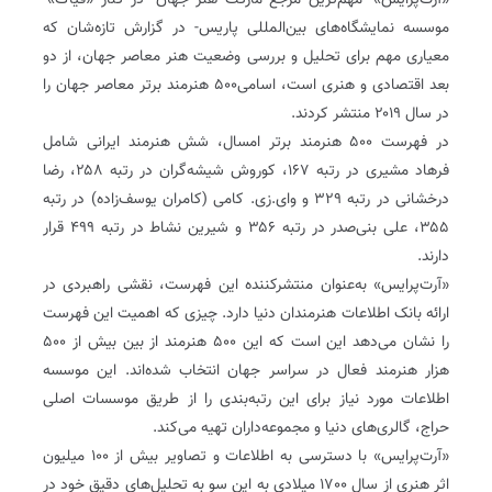
«آرت‌پرایس»- مهم‌ترین مرجع مارکت هنر جهان- در کنار «فیاک»-
موسسه نمایشگاه‌های بین‌المللی پاریس- در گزارش تازه‌شان که
معیاری مهم برای تحلیل و بررسی وضعیت هنر معاصر جهان، از دو
بعد اقتصادی و هنری است، اسامی۵۰۰ هنرمند برتر معاصر جهان را
در سال ۲۰۱۹ منتشر کردند.
در فهرست ۵۰۰ هنرمند برتر امسال، شش هنرمند ایرانی شامل
فرهاد مشیری در رتبه ۱۶۷، کوروش شیشه‌گران در رتبه ۲۵۸، رضا
درخشانی در رتبه ۳۲۹ و وای.زی. کامی (کامران یوسف‌زاده) در رتبه
۳۵۵، علی بنی‌صدر در رتبه ۳۵۶ و شیرین نشاط در رتبه ۴۹۹ قرار
دارند.
‌«آرت‌پرایس» به‌عنوان منتشرکننده این فهرست، نقشی راهبردی در
ارائه بانک اطلاعات هنرمندان دنیا دارد. چیزی که اهمیت این فهرست
را نشان می‌دهد این است که این ۵٠٠ هنرمند از بین بیش از ۵٠٠
هزار هنرمند فعال در سراسر جهان انتخاب شده‌اند. این موسسه
اطلاعات مورد نیاز برای این رتبه‌بندی را از طریق موسسات اصلی
حراج، گالری‌های دنیا و مجموعه‌داران تهیه می‌کند.
«آرت‌پرایس» با دسترسی به اطلاعات و تصاویر بیش از ۱۰۰ ‌میلیون
اثر هنری از سال ١٧٠٠ میلادی به این سو به تحلیل‌های دقیق خود در