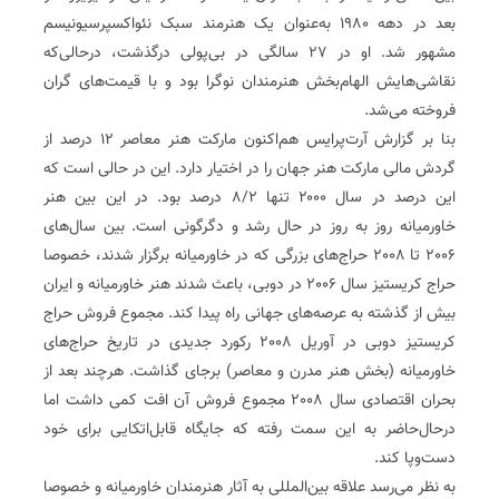
بعد در دهه ۱۹۸۰ به‌عنوان یک هنرمند سبک نئواکسپرسیونیسم
مشهور شد. او در ۲۷ سالگی در بی‌پولی درگذشت، درحالی‌که
نقاشی‌هایش الهام‌بخش هنرمندان نوگرا بود و با قیمت‌های گران
فروخته می‌شد.
بنا بر گزارش آرت‌پرایس هم‌اکنون مارکت هنر معاصر ۱۲ درصد از
گردش مالی مارکت هنر جهان را در اختیار دارد. این در حالی است که
این درصد در سال ۲۰۰۰ تنها ۸/۲ درصد بود. در این بین هنر
خاورمیانه روز به روز در حال رشد و دگرگونی است. بین سال‌های
٢٠٠۶ تا ٢٠٠٨ حراج‌های بزرگی که در خاورمیانه برگزار شدند، خصوصا
حراج کریستیز سال ٢٠٠۶ در دوبی، باعث شدند هنر خاورمیانه و ایران
بیش از گذشته به عرصه‌های جهانی راه پیدا کند. مجموع فروش حراج
کریستیز دوبی در آوریل ٢٠٠٨ رکورد جدیدی در تاریخ حراج‌های
خاورمیانه (بخش هنر مدرن و معاصر) برجای گذاشت. هرچند بعد از
بحران اقتصادی سال ٢٠٠٨ مجموع فروش آن افت کمی داشت اما
درحال‌حاضر به این سمت رفته که جایگاه قابل‌اتکایی برای خود
دست‌وپا کند.
به نظر می‌رسد علاقه بین‌المللی به آثار هنرمندان خاورمیانه و خصوصا