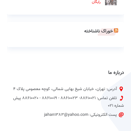
رایگان
خوراک ناشناخته
درباره ما
آدرس: تهران، خیابان شیخ بهایی شمالی، کوچه معصومی پلاک 4
تلفن تماس: 88610021- 88610023 - 88610019 - 88610020 پیش
شماره 021
پست الکترونیکی: jahan1383@yahoo.com