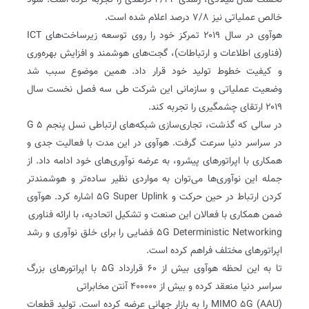
نخست سال میلادی، رشدی ۴/۲۴ درصدی را تجربه کرده است. سود
خالص عملیاتی نیز ۷/۸ درصد اعلام شده ‌است.
هوآوی در سال ۲۰۱۹ تمرکز خود را روی توسعه زیرساخت‌های ICT
(فناوری اطلاعات و ارتباطات)، گجت‌های هوشمند و افزایش بهره‌وری
و کیفیت خطوط تولید خود قرار داد. همین موضوع سبب شد
وضعیت عملیاتی و سازمانی این شرکت طی سه فصل نخست سال
۲۰۱۹ ارتقای چشمگیری را تجربه کند.
در سالی که گذشت، تجاری‌سازی شبکه‌های ارتباطی نسل پنجم G 5
در سراسر دنیا سرعت گرفت. هوآوی در این مدت با فعالیت جدی و
همکاری با اپراتورهای پیشرو، به عرضه نوآوری‌های خود ادامه داد. از
جمله این نوآوری‌ها می‌توان به مواردی نظیر ساده‌تر و هوشمندتر
کردن ارتباط در حین حرکت و ۵G Super Uplink اشاره کرد. هوآوی
ضمن همکاری با فعالان این صنعت و تشکیل اتحادیه، با ارائه فناوری
۵G Deterministic Networking فضایی را برای خلق نوآوری و رشد
اپراتورهای مختلف فراهم کرده است.
تا به این لحظه هوآوی بیش از ۶۰ قرارداد ۵G با اپراتورهای بزرگ
سراسر دنیا منعقد کرده و بیش از ۴۰۰۰۰۰ آنتن مخابراتی
(AAU) MIMO 5G را به بازار جهانی عرضه کرده ‌است. تولید قطعات