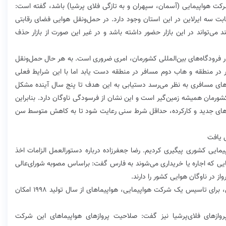
رکت هواپیمایی (آسمان، سپهران و به تازگی فلای پرشیا) باشد، گفته است:
ت سه ایرلاین در این استان وجود دارد. در حمل‌ونقل هوایی فضای رقابتی
می‌تواند در این بازار حضور داشته باشد و در غیر این صورت از بازار حذف
فرودگاه‌‌های بین‌المللی کشورمان، امری ضروری است. به هر حال حمل‌ونقل
ار در منطقه و ‌هاب دوم مسافر در منطقه دست یابد اما با این شرایط فعلی
سط سن ۲۰ سال برای هواپیماهای مسافری به نظر می‌رسد دستیابی به این هدف تا پنج سال آینده مشکل
ورمان همیشه زمین‌گیر است و این نشان از فرسودگی ناوگان دارد. بنابراین
پیماهای جدید و کارکرده، حداقل شرط سنی رعایت شود تا به کاهش متوسط سن
یمایی کشوری پیگیری کردیم. رضا جعفرزاده ‌درباره دستورالعمل الزامات اخذ
AOC و شرط سنی هواپیماهایی که اجاره یا خریداری می‌شوند ‌به فارس گفت: براساس مصوبه شورای‌عالی
وی ادامه داد: بنابراین طبق مصوبه شورای‌عالی هواپیمایی، برای تاسیس یک شرکت هواپیمایی، هواپیما‌های از سال تولید ۱۹۹۸ امکان
ازهای فلای‌پرشیا نیز گفت: صلاحیت پروازهای هواپیماهای این شرکت