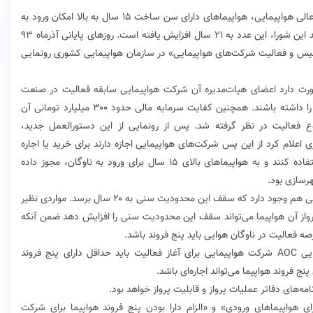
گروه مسکن- در حالی که پیش از این طبق مصوبه شورای‌عالی هواپیمایی، هواپیماهای دارای سن ساخت ۱۵ سال به بالا امکان ورود به
ناوگان هوایی کشور را نداشتند به تازگی طبق مصوبه جدید این شورا، این عدد به ۲۱ سال افزایش یافته است. روزهای پایانی آذرماه ۹۳
سیس و فعالیت شرکت‌های هواپیمایی»‌ در سازمان هواپیمایی کشوری ‌رونمایی
رت دارد اعضای هیات‌مدیره آن شرکت‌‌ هواپیمایی سابقه فعالیت در صنعت
حمل‌ونقل هوایی یا مشاغل تخصصی و مرتبط با صنعت را داشته باشند. همچنین ‌کفایت سرمایه مالی حدود ۳۰۰ میلیارد تومانی آن
فعالیت در نظر گرفته شد. پس از رونمایی از این دستورالعمل جدید‌،
هواپیمایی کشوری اعلام کرد‌ از این پس شرکت‌های هواپیمایی اجازه دارند برای خرید یا اجاره
هواپیما از هواپیماها با سن ساخت کمتر از ۱۵ سال استفاده کنند و به هواپیماهای بالای ۱۵ سال برای ورود به ناوگان، مجوز داده
هرسازی بود.
‌البته به گفته دبیر انجمن شرکت‌های هواپیمایی‌ استثناهایی هم وجود دارد که سقف این محدودیت سنی به ۲۰ سال برسد. مواردی نظیر
واز آن هواپیما‌ می‌تواند سقف این محدودیت سنی را افزایش دهد‌ ضمن آنکه
 فعالیت در ناوگان هوایی باید پنج فروند باشد.
طبق دستورالعمل الزامات اخذ گواهینامه بهره‌برداری هوایی AOC ‌شرکت هواپیمایی ‌برای آغاز فعالیت باید حداقل دارای پنج فروند
فتن دو شرط «محدودیت سنی ۱۵ سال برای هواپیماهای ورودی» و «الزام دارا بودن پنج فروند هواپیما‌ برای شرکت