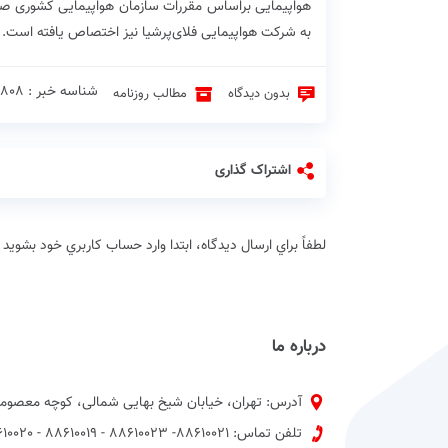
هواپیمایی براساس مقررات سازمان هواپیمایی کشوری صاد
به شرکت هواپیمایی فلای‌پرشیا نیز اختصاص یافته است.
شناسه خبر : 14808 ♦
بدون دیدگاه
مطالب روزنامه
اشتراک گذاری
لطفاً براي ارسال دیدگاه، ابتدا وارد حساب كاربري خود بشويد
درباره ما
آدرس: تهران، خیابان شیخ بهایی شمالی، کوچه معصومی
تلفن تماس: 88610021- 88610023 - 88610019 - 88610020 پیش شماره 021