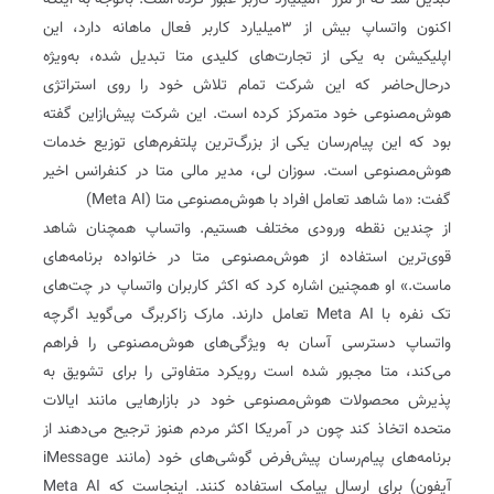
تبدیل شد که از مرز 3‌میلیارد کاربر عبور کرده است. باتوجه به اینکه
اکنون واتساپ بیش از 3‌میلیارد کاربر فعال ماهانه دارد، این
اپلیکیشن به یکی از تجارت‌های کلیدی متا تبدیل شده، به‌ویژه
درحال‌حاضر که این شرکت تمام تلاش خود را روی استراتژی
هوش‌مصنوعی خود متمرکز کرده است. این شرکت پیش‌ازاین گفته
بود که این پیام‌رسان یکی از بزرگ‌ترین پلتفرم‌های توزیع خدمات
هوش‌مصنوعی است. سوزان لی، مدیر مالی متا در کنفرانس اخیر
گفت: «ما شاهد تعامل افراد با هوش‌مصنوعی متا (Meta AI)
از چندین نقطه ورودی مختلف هستیم. واتساپ همچنان شاهد
قوی‌ترین استفاده از هوش‌مصنوعی متا در خانواده برنامه‌های
ماست.» او همچنین اشاره کرد که اکثر کاربران واتساپ در چت‌های
تک نفره با Meta AI تعامل دارند. مارک زاکربرگ می‌گوید اگرچه
واتساپ دسترسی آسان به ویژگی‌های هوش‌مصنوعی را فراهم
می‌کند، متا مجبور شده است رویکرد متفاوتی را برای تشویق به
پذیرش محصولات هوش‌مصنوعی خود در بازارهایی مانند ایالات
متحده اتخاذ کند چون در آمریکا اکثر مردم هنوز ترجیح می‌دهند از
برنامه‌های پیام‌رسان پیش‌فرض گوشی‌های خود (مانند iMessage
آیفون) برای ارسال پیامک استفاده کنند. اینجاست که Meta AI