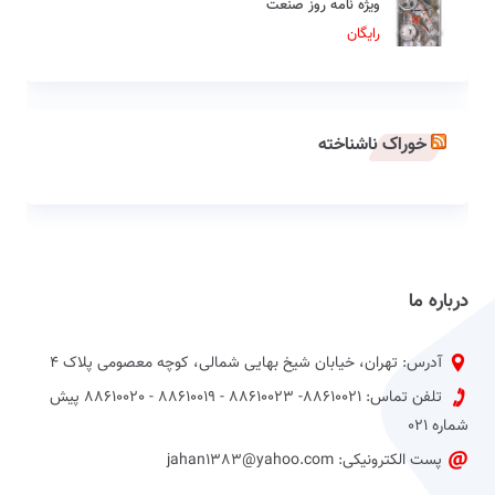
ویژه نامه روز صنعت
رایگان
خوراک ناشناخته
درباره ما
آدرس: تهران، خیابان شیخ بهایی شمالی، کوچه معصومی پلاک 4
تلفن تماس: 88610021- 88610023 - 88610019 - 88610020 پیش
شماره 021
پست الکترونیکی: jahan1383@yahoo.com