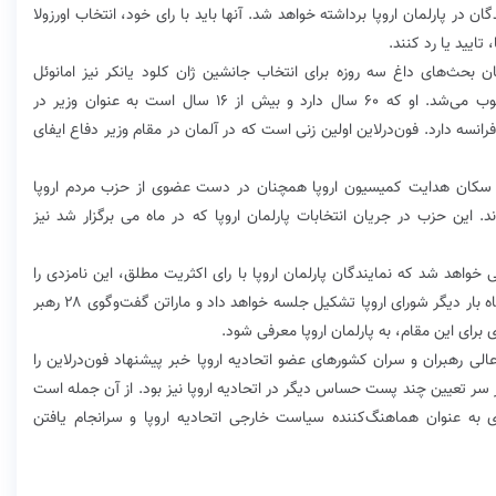
در پارلمان اروپا برداشته خواهد شد. آنها باید با رای خود، انتخاب اورزولا
تایید یا رد کنند.
ان بحث‌های داغ سه روزه برای انتخاب جانشین ژان کلود یانکر نیز امانوئل
ماکرون، رییس‌جمهوری فرانسه از حامیان جدی او محسوب می‌شد. او که ۶۰ سال دارد و بیش از ۱۶ سال است به عنوان وزیر در
انسه دارد. فون‌درلاین اولین زنی است که در آلمان در مقام وزیر دفاع ایفای
ست سکان هدایت کمیسیون اروپا همچنان در دست عضوی از حزب مردم اروپا
د. این حزب در جریان انتخابات پارلمان اروپا که در ماه می برگزار شد نیز
خواهد شد که نمایندگان پارلمان اروپا با رای اکثریت مطلق، این نامزدی را
تایید کنند، اما اگر او این میزان رای را به دست نیاورد، آنگاه بار دیگر شورای اروپا تشکیل جلسه خواهد داد و ماراتن گفت‌وگوی ۲۸ رهبر
ی برای این مقام، به پارلمان اروپا معرفی شود.
لی رهبران و سران کشورهای عضو اتحادیه اروپا خبر پیشنهاد فون‌درلاین را
 سر تعیین چند پست حساس دیگر در اتحادیه اروپا نیز بود. از آن جمله است
ی به عنوان هماهنگ‌کننده سیاست خارجی اتحادیه اروپا و سرانجام یافتن