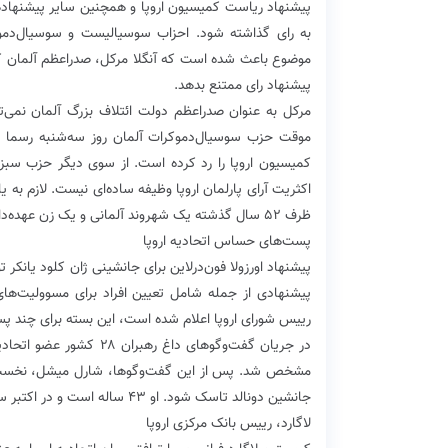
پیشنهاد ریاست کمیسیون اروپا و همچنین سایر پیشنهادهای
به رای گذاشته شود. احزاب سوسیالیست و سوسیال‌دموکرا
موضوع باعث شده است که آنگلا مرکل، صدراعظم آلمان که
پیشنهاد رای ممتنع بدهد.
مرکل به عنوان صدراعظم دولت ائتلاف بزرگ آلمان نمی‌تو
موقت حزب سوسیال‌دموکرات آلمان روز سه‌شنبه رسما پیش
کمیسیون اروپا را رد کرده ‌است. از سوی دیگر حزب سبز
اکثریت آرای پارلمان اروپا وظیفه ساده‌ای نیست. لازم به 
ظرف ۵۲ سال گذشته یک شهروند آلمانی و یک زن عهده‌دار ریاست کمیسیون اروپا می‌شود.
پست‌های حساس اتحادیه اروپا
پیشنهاد اورزولا فون‌درلاین برای جانشینی ژان کلود یانک
پیشنهادی از جمله شامل تعیین افراد برای مسوولیت‌ه
رییس شورای اروپا اعلام شده است، این بسته برای چند پ
در جریان گفت‌وگوهای داغ
مشخص شد. پس از این گفت‌وگوها، شارل میشل، نخست‌وزی
جانشین دونالد تاسک شود. او ۴۳ ساله است و در اکتبر سال ۲۰۱۴ میلادی در ۳۸ سالگی به نخست‌وزیری بلژیک رسید.
لاگارد، رییس بانک مرکزی اروپا