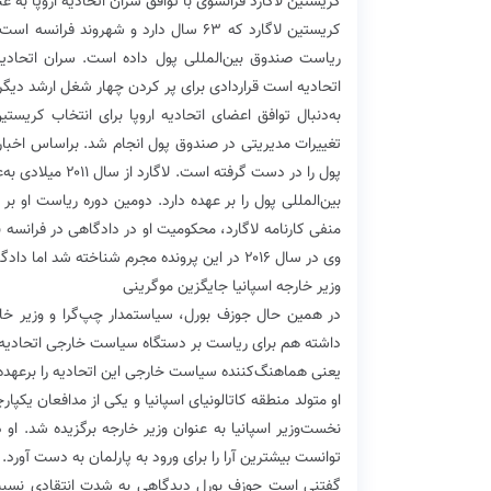
کریستین لاگارد فرانسوی با توافق سران اتحادیه اروپا به 
کریستین لاگارد که ۶۳ سال دارد و شهرون
ریاست صندوق بین‌المللی پول داده است. سران اتحادیه 
اتحادیه است قراردادی برای پر کردن چهار شغل ارشد دیگر ا
به‌دنبال توافق اعضای اتحادیه اروپا برای انتخاب کریس
تغییرات مدیریتی در صندوق پول انجام شد. براساس اخبار
پول را در دست گر
منفی کارنامه لاگارد، محکومیت او در دادگاهی در فرانسه به
وی در سال ۲۰۱۶ در این پرونده مجرم شناخته شد اما دادگاه او را محکوم نکرد.
وزیر خارجه اسپانیا جایگزین موگرینی
در همین حال جوزف بورل، سیاستمدار چپ‌گرا و وزیر خار
داشته هم برای ریاست بر دستگاه سیاست خارجی اتحادیه ارو
یعنی هماهنگ‌کننده سیاست خارجی این اتحادیه را برعهده 
نخست‌وزیر اسپانیا به عنوان وزیر خارجه برگزیده شد. او د
توانست بیشترین آرا را برای ورود به پارلمان به دست آورد.
گفتنی است جوزف بورل دیدگاهی به شدت انتقادی نسبت ب