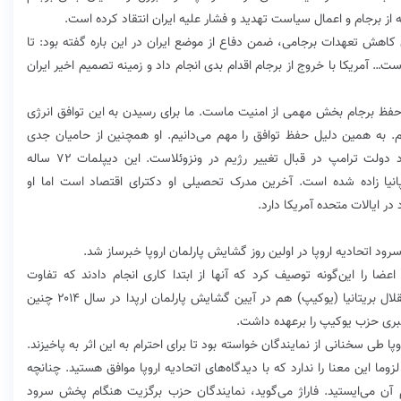
 از برجام و اعمال سیاست تهدید و فشار علیه ایران انتقاد کرده است.
 کاهش تعهدات برجامی، ضمن دفاع از موضع ایران در این باره گفته بود: تا
ت… آمریکا با خروج از برجام اقدام بدی انجام داد و زمینه تصمیم اخیر ایران
 حفظ برجام بخش مهمی از امنیت ماست. ما برای رسیدن به این توافق انرژی
ایم. به همین دلیل حفظ توافق را مهم می‌دانیم. او همچنین از حامیان جدی
حکومت نیکولاس مادورو در ونزوئلا و از منتقدان رویکرد دولت ترامپ در قبال تغییر رژیم در ونزوئلاست. این دیپلمات ۷۲ ساله
انیا زاده شده است. آخرین مدرک تحصیلی او دکترای اقتصاد است اما او
ر ایالات متحده آمریکا دارد.
د اتحادیه اروپا در اولین روز گشایش پارلمان اروپا خبرساز شد.
ضا را این‌گونه توصیف کرد که آنها از ابتدا کاری انجام دادند که تفاوت
حضورشان حس شود. نمایندگان حزب دست راستی استقلال بریتانیا (یوکیپ) هم در آیین گشایش پارلمان ارپدا در سال ۲۰۱۴ چنین
 رهبری حزب یوکیپ را برعهده داشت.
 طی سخنانی از نمایندگان خواسته بود تا برای احترام به این اثر به پاخیزند.
زوما این معنا را ندارد که با دیدگاه‌های اتحادیه اروپا موافق هستید. چنانچه
ن می‌ایستید. فاراژ می‌گوید، نمایندگان حزب برگزیت هنگام پخش سرود