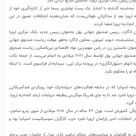
عنوان رییس بانک مرکزی اروپا، جانشین ماریو دراگی شد.
د فرانسه است سه‌شنبه گذشته با انتشار یک پست توئیتری رسما خبر از کناره‌گیری خود از
اروپا بعد از مذاکراتی طولانی‌مدت که نشان‌دهنده اختلافات عمیق در این
تحادیه اروپا امضا کردند.
تین لاگارد، رییس صندوق جهانی پول به‌عنوان رییس جدید بانک مرکزی اروپا
 منتشرشده، دیوید لیپتون، معاون لاگارد به‌طور موقت ریاست صندوق جهانی
فته است. لاگارد از سال ۲۰۱۱ میلادی به‌عنوان نخستین زن در راس مهم‌ترین نهاد اقتصادی بین‌المللی، ریاست صندوق
بین‌المللی پول را بر عهده دارد. دومین دوره ریاست او بر صندوق جهانی پول اواسط سال ۲۰۲۱ میلادی به اتمام می‌رسد. از جمله نکات
 اتهام «سهل‌انگاری» در پرونده برنار تپی، سرمایه‌دار فرانسوی است. با اینکه
جه اسپانیا که در سابقه فعالیت‌های دیپلماتیک خود رویکردی ضدآمریکایی
پا نامزد شد تا به جای فدریکا موگرینی وظیفه دیپلمات ارشد اتحادیه اروپا،
گیرد.
او متولد منطقه کاتالونیای اسپانیا و یکی از مدافعان یکپارچگی کشورش است. بورل ۷۲ ساله در سال ۲۰۱۸ میلادی از سوی پدرو سانچز،
ر انتخابات اخیر پارلمان اروپا نامزد حزب کارگران سوسیالیست اسپانیا بود و
ه اقدامات و سیاست‌های دونالد ترامپ دارد. بورل از حامیان جدی برجام