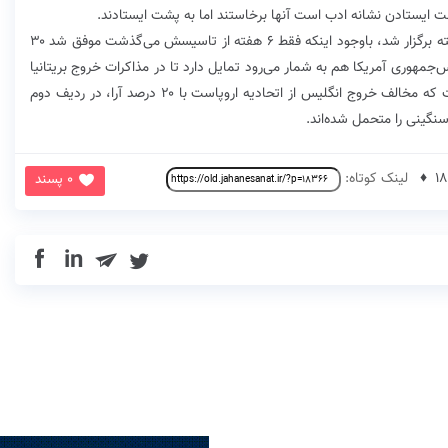
فت ایستادن نشانه ادب است آنها برخاستند اما به پشت ایستادند.
حزب برگزیت در انتخابات پارلمان اروپا که خرداد ماه گذشته برگزار شد، باوجود اینکه فقط ۶ هفته از تاسیسش می‌گذشت موفق شد ۳۰
‌جمهوری آمریکا هم به شمار می‌رود تمایل دارد تا در مذاکرات خروج بریتانیا
از اتحادیه اروپا شرکت کند. از سویی حزب لیبرال دموکرات که مخالف خروج انگلیس از اتحادیه اروپاست با ۲۰ درصد آرا، در ردیف دوم
نگینی را متحمل شده‌اند.
لینک کوتاه:
0 پسند
in