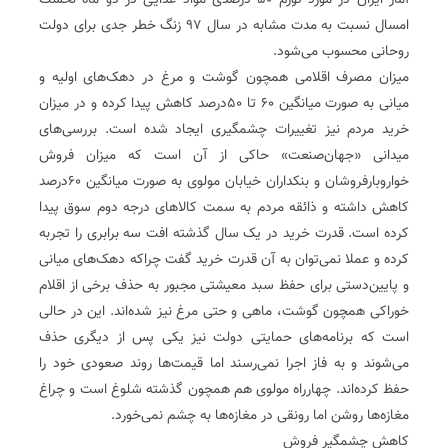
آمار ایران در مورد تورم ۵۰ درصدی مواد غذایی در دو ماه نخست
امسال نسبت به مدت مشابه در سال ۹۷ زنگ خطر جدی برای دولت
روحانی محسوب می‌شود‌.
میزان مصرف اقلامی همچون گوشت و مرغ در دهک‌های اولیه و
میانی به صورت میانگین ۶۰ تا ۵۰درصد کاهش پیدا کرده و در میزان
خرید مردم نیز تغییرات چشمگیری ایجاد شده است‌‌. بررسی‌های
میدانی «جهان‌صنعت» حاکی از آن است که میزان فروش
خواروبارفروشان و بنکداران خیابان مولوی به صورت میانگین ۶۰درصد
کاهش داشته و ذائقه مردم به سمت کالاهای درجه دوم سوق پیدا
کرده است‌‌. قدرت خرید در یک سال گذشته افت سه برابری را تجربه
کرده و عملا نمی‌توان به آن قدرت خرید گفت چراکه دهک‌های میانی
و پایین‌دستی برای حفظ سبد معیشتی مجبور به حذف برخی از اقلام
خوراکی همچون گوشت، ماهی و حتی مرغ نیز شده‌اند‌‌. این در حالی
است که برنامه‌های حمایتی دولت نیز یکی پس از دیگری حذف
می‌شوند و به فاز اجرا نمی‌رسند اما قیمت‌ها روند صعودی خود را
حفظ کرده‌اند‌‌. چهارراه مولوی هم همچون گذشته شلوغ است و چراغ
مغازه‌ها روشن اما رونقی در مغازه‌ها به چشم نمی‌خورد.
کاهش چشمگیر فروش