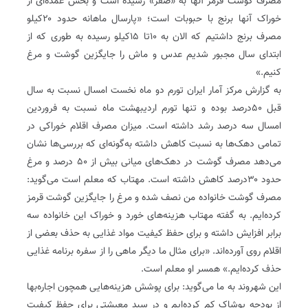
مصرف گوشت قرمز آنها به «صفر» رسیده است و بخش عمده‌ای از
خوراک آنها برنج با حبوبات است؛ «پارسال ماهانه حدود ۲۰کیلو
مصرف برنج داشتیم که الان به ۱۰تا ۱۵کیلو رسیده به طوری که از
ابتدای سال مجبور شدیم عدس و ماش را جایگزین گوشت و مرغ
کنیم‌.»
به گزارش مرکز آمار ایران تورم دو ماه نخست امسال نسبت به سال
قبل ۵۰درصد بوده و تنها تورم اردیبهشت ماه نسبت به فروردین
امسال سه درصد رشد داشته است‌‌. میزان مصرف اقلام خوراکی در
تمامی دهک‌ها به نسبت کاهش داشته به‌گونه‌ای که بررسی‌ها نشان
می‌دهد مصرف گوشت در دهک‌های میانی بیش از ۵۰ درصد و مرغ
حدود ۳۰درصد کاهش داشته است‌‌. مهتاب که معلم است می‌گوید:
مصرف گوشت خانواده من نصف شده و مرغ را جایگزین گوشت قرمز
کرده‌ایم‌‌. به گفته مهتاب هزینه‌های خورد و خوراک این خانواده سه
برابر افزایش داشته و برای حفظ کیفیت مواد غذایی به حذف بعضی از
اقلام روی آورده‌اند. «برای مثال ما دیگر ماهی را از سفره برنامه غذایی
حذف کرده‌ایم.» همسر او معلم است‌‌.
این شهروند به ما می‌گوید: برای پوشش هزینه‌هایی همچون اجاره‌بها
از بودجه پوشاک کم کرده‌ایم و در سبد معیشتی برای حفظ کیفیت