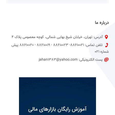
درباره ما
آدرس: تهران، خیابان شیخ بهایی شمالی، کوچه معصومی پلاک 4
تلفن تماس: 88610021- 88610023 - 88610019 - 88610020 پیش
شماره 021
پست الکترونیکی: jahan1383@yahoo.com