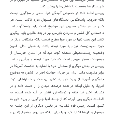
بودند، تشکر می‌کنم. وی افزود: دادستان‌های محترم در تهران و در
شهرستان‌ها وضعیت بازداشتی‌ها را روشن کنند.
رییسی ادامه داد: در خصوص آلودگی هوا، سخن از مچ‌گیری نیست
بلکه ضرورت پاسخگویی دستگاه‌های مسوول مورد تاکید است. هر
کس در هر بخش مسوول این موضوع است باید پاسخگو باشد.
دادستانی کل کشور و سازمان بازرسی نیز در بعد نظارتی باید پیگیری
کنند. این بحث تنها در مورد هوا مطرح نیست بلکه مشکلات دیگر در
حوزه محیط‌زیست نیز باید مورد توجه باشد. به عنوان مثال، امروز
وضعیت زیست‌محیطی منطقه کوت عبدالله در استان خوزستان از
موضوعات بسیار مهمی است که باید مورد توجه و پیگیری باشد.
رییسی در بخش دیگری از سخنان خود با اشاره به شکست آمریکا در
برابر مقاومت ملت ایران در جریان حوادث اخیر در کشور، به موضوع
جلوگیری آمریکا از ورود دارو به کشور پرداخت و خاطرنشان کرد:
آمریکا به دلیل اینکه در همه عرصه‌ها میدان را از دست داده و در
قضایای اخیر نیز فتنه و توطئه‌اش نقش بر آب شده است، به
اقدامات دیگری روی آورده که از جمله آنها جلوگیری از ورود دارو به
کشور است. رییس قوه قضاییه در بخش دیگری از این جلسه به
موضوع زندان‌ها اشاره کرد و با بیان اینکه من روی موضوع زندان و