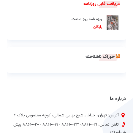
دریافت فایل روزنامه
ویژه نامه روز صنعت
رایگان
خوراک ناشناخته
درباره ما
آدرس: تهران، خیابان شیخ بهایی شمالی، کوچه معصومی پلاک 4
تلفن تماس: 88610021- 88610023 - 88610019 - 88610020 پیش
شماره 021