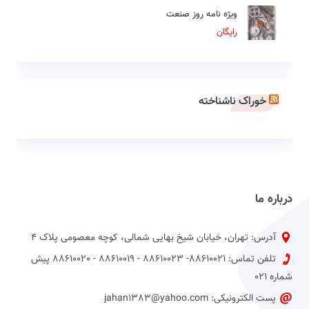
ویژه نامه روز صنعت
رایگان
خوراک ناشناخته
درباره ما
آدرس: تهران، خیابان شیخ بهایی شمالی، کوچه معصومی پلاک 4
تلفن تماس: 88610021- 88610023 - 88610019 - 88610020 پیش
شماره 021
پست الکترونیکی: jahan1383@yahoo.com