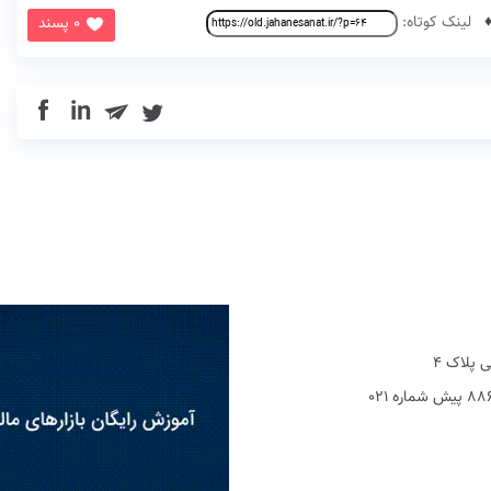
لینک کوتاه:
0 پسند
in
 پلاک 4