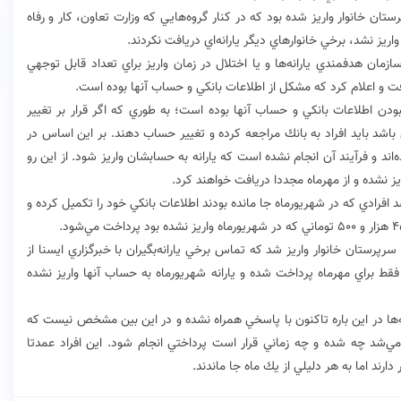
تان خانوار واريز شده بود كه در كنار گروه‌هايي كه وزارت تعاون، كار و رفاه
واريز نشد، برخي خانوارهاي ديگر يارانه‌اي دريافت نكردند.
مان هدفمندي يارانه‌ها و يا اختلال در زمان واريز براي تعداد قابل توجهي
 و اعلام كرد كه مشكل از اطلاعات بانكي و حساب آنها بوده است.
ودن اطلاعات بانكي و حساب آنها بوده است؛ به طوري كه اگر قرار بر تغيير
اشد بايد افراد به بانك مراجعه كرده و تغيير حساب دهند. بر اين اساس در
د و فرآيند آن انجام نشده است كه يارانه به حسابشان واريز شود. از اين رو
 نشده و از مهرماه مجددا دريافت خواهند كرد.
ادامه و در آستانه واريز مهرماه گفته شد كه ۸۵ درصد افرادي كه در شهريورماه جا مانده بودند اطلاعات بانكي خود را تكميل كرده و
رپرستان خانوار واريز شد كه تماس برخي يارانه‌بگيران با خبرگزاري ايسنا از
قط براي مهرماه پرداخت شده و يارانه شهريورماه به حساب آنها واريز نشده
ه‌ها در اين باره تاكنون با پاسخي همراه نشده و در اين بين مشخص نيست كه
مي‌شد چه شده و چه زماني قرار است پرداختي انجام شود. اين افراد عمدتا
رند اما به هر دليلي از يك ماه جا ماندند.