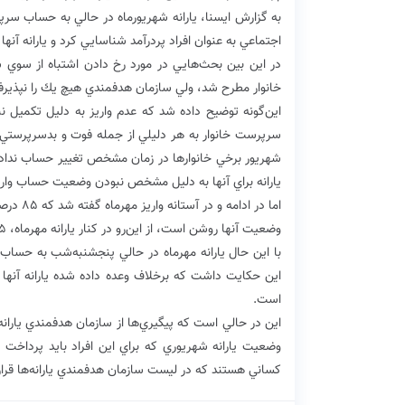
به گزارش ايسنا، يارانه شهريورماه در حالي به حساب سرپرس
اجتماعي به عنوان افراد پردرآمد شناسايي كرد و يارانه آنها 
در اين بين بحث‌هايي در مورد رخ دادن اشتباه از سوي ساز
خانوار مطرح شد، ولي سازمان هدفمندي هيچ يك را نپذيرفت
اين‌گونه توضيح داده شد كه عدم واريز به دليل تكميل نب
سرپرست خانوار به هر دليلي از جمله فوت و بدسرپرستي ب
شهريور برخي خانوارها در زمان مشخص تغيير حساب نداده‌ان
يارانه براي آنها به دليل مشخص نبودن وضعيت حساب واريز
اما در 
وضعيت آنها روشن است، از اين‌رو در كنار يارانه مهرماه، ۴۵ هزار و ۵۰۰ توماني كه در شهريورماه واريز نشده بود پرداخت مي‌شود.
با اين حال يارانه مهرماه در حالي پنجشنبه‌شب به حساب س
اين حكايت داشت كه برخلاف وعده داده شده يارانه آنها ف
است.
اين در حالي است كه پيگيري‌ها از سازمان هدفمندي ياران
وضعيت يارانه شهريوري كه براي اين افراد بايد پرداخت 
كساني هستند كه در ليست سازمان هدفمندي يارانه‌ها قرار دا