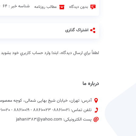
شناسه خبر : 64 ♦
بدون دیدگاه
مطالب روزنامه
اشتراک گذاری
لطفاً براي ارسال دیدگاه، ابتدا وارد حساب كاربري خود بشويد
درباره ما
آدرس: تهران، خیابان شیخ بهایی شمالی، کوچه معصومی
تلفن تماس: 88610021- 88610023 - 88610019 - 88610020 پیش شماره 021
پست الکترونیکی: jahan1383@yahoo.com