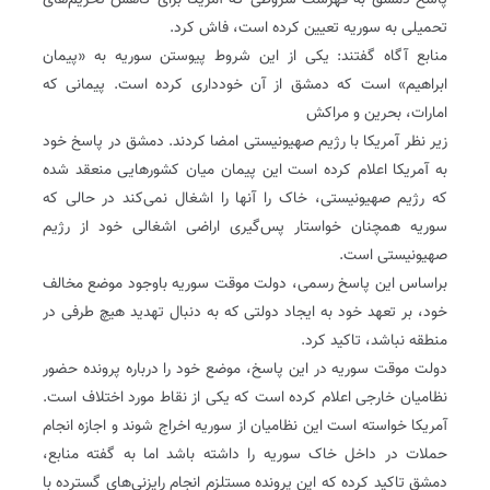
پاسخ دمشق به فهرست شروطی که آمریکا برای کاهش تحریم‌های
تحمیلی به سوریه تعیین کرده است،‌ فاش کرد.
منابع آگاه گفتند: یکی از این شروط پیوستن سوریه به «پیمان
ابراهیم» است که دمشق از آن خودداری کرده است. پیمانی که
امارات، بحرین و مراکش
زیر نظر آمریکا با رژیم صهیونیستی امضا کردند. دمشق در پاسخ خود
به آمریکا اعلام کرده است این پیمان میان کشورهایی منعقد شده
که رژیم صهیونیستی، خاک را آنها را اشغال نمی‌کند در حالی که
سوریه همچنان خواستار پس‌گیری اراضی اشغالی خود از رژیم
صهیونیستی است.
براساس این پاسخ رسمی، دولت موقت سوریه باوجود موضع مخالف
خود، بر تعهد خود به ایجاد دولتی که به دنبال تهدید هیچ طرفی در
منطقه نباشد، تاکید کرد.
دولت موقت سوریه در این پاسخ، موضع خود را درباره پرونده حضور
نظامیان خارجی اعلام کرده است که یکی از نقاط مورد اختلاف است.
آمریکا خواسته است این نظامیان از سوریه اخراج شوند و اجازه انجام
حملات در داخل خاک سوریه را داشته باشد اما به گفته منابع،
دمشق تاکید کرده که این پرونده مستلزم انجام رایزنی‌های گسترده با