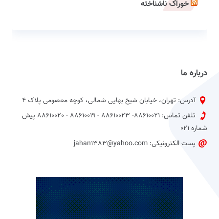
خوراک ناشناخته
درباره ما
آدرس: تهران، خیابان شیخ بهایی شمالی، کوچه معصومی پلاک 4
تلفن تماس: 88610021- 88610023 - 88610019 - 88610020 پیش
شماره 021
پست الکترونیکی: jahan1383@yahoo.com