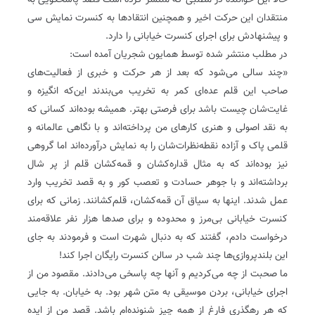
حالا این خواننده در مطلبی که منتشر کرده است قصد پاسخگویی به
منتقدان این حرکت اخیر و همچنین انتقادها به کنسرت نمایش سی
و پیشنهادش برای اجرای کنسرت خیابانی را دارد.
در مطلب منتشر شده توسط همایون شجریان آمده است:
«چند سالی می‌شود که بعد از هر حرکت و خبری از فعالیت‌های
صاحب این قلم عده‌ای کمر به تخریب می‌بندند این‌که انگیزه و
غایت‌شان چیست باشد برای فرصتی بهتر. همیشه بوده‌اند کسانی که
به نقد اصولی و هنری کارهای من پرداخته‌اند و با نگاهی عالمانه و
قلمی پاک و آزاده نقطه‌نظرات‌شان را به نمایش درآورده‌اند اما گروهی
نیز بوده‌اند که به مثال قداره‌کشان و قمه‌کشان قلم از پر شال
برداشته‌اند و با جوهر حسادت و تعصب کور و به قصد تخریب وارد
عمل شدند. اینها به سیاق آن قمه‌کشان، قلم‌کشانند. زمانی که برای
کنسرت خیابانی بی‌مرز و محدوده و برای صدها هزار نفر علاقه‌مند
درخواست دادم، گفتند که به دنبال شهرت است و فرمودند به جای
این بلندپروازی‌ها چند شب در سالن کنسرت رایگان اجرا کند!
ما صحبت از چه می‌کردیم و آنها چه پاسخی می‌دادند. مقصود من از
اجرای خیابانی، بردن موسیقی به متن شهر بود. به خیابان. به جایی
که هر رهگذری فارغ از همه چیز شنونده‌ام باشد. قصد من از ایده