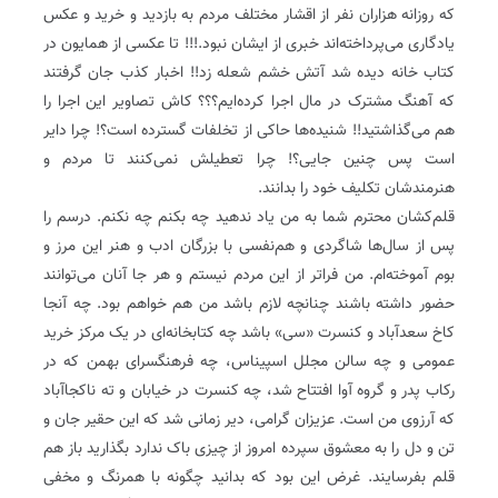
که روزانه هزاران نفر از اقشار مختلف مردم به بازدید و خرید و عکس
یادگاری می‌پرداخته‌اند خبری از ایشان نبود.!!! تا عکسی از همایون در
کتاب خانه دیده شد آتش خشم شعله زد!! اخبار کذب جان گرفتند
که آهنگ مشترک در مال اجرا کرده‌ایم؟؟؟ کاش تصاویر این اجرا را
هم می‌گذاشتید!! شنیده‌ها حاکی از تخلفات گسترده است؟! چرا دایر
است پس چنین جایی؟! چرا تعطیلش نمی‌کنند تا مردم و
هنرمندشان تکلیف خود را بدانند.
قلم‌کشان محترم شما به من یاد ندهید چه بکنم چه نکنم. درسم را
پس از سال‌ها شاگردی و هم‌نفسی با بزرگان ادب و هنر این مرز و
بوم آموخته‌ام. من فراتر از این مردم نیستم و هر جا آنان می‌توانند
حضور داشته باشند چنانچه لازم باشد من هم خواهم بود. چه آنجا
کاخ سعدآباد و کنسرت «سی» باشد چه کتابخانه‌ای در یک مرکز خرید
عمومی و چه سالن مجلل اسپیناس، چه فرهنگسرای بهمن که در
رکاب پدر و گروه آوا افتتاح شد، چه کنسرت در خیابان و ته ناکجا‌آباد
که آرزوی من است. عزیزان گرامی، دیر زمانی شد که این حقیر جان و
تن و دل را به معشوق سپرده امروز از چیزی باک ندارد بگذارید باز هم
قلم بفرسایند. غرض این بود که بدانید چگونه با همرنگ و مخفی