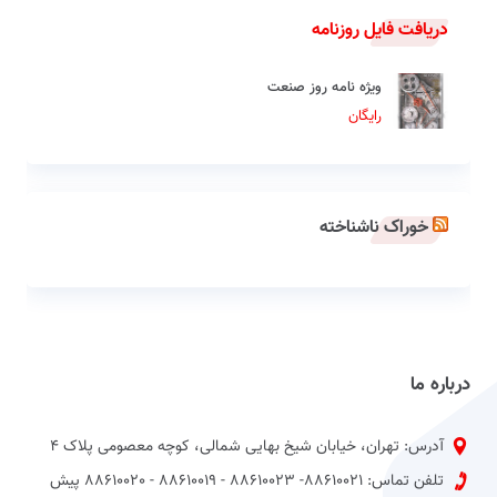
دریافت فایل روزنامه
ویژه نامه روز صنعت
رایگان
خوراک ناشناخته
درباره ما
آدرس: تهران، خیابان شیخ بهایی شمالی، کوچه معصومی پلاک 4
تلفن تماس: 88610021- 88610023 - 88610019 - 88610020 پیش