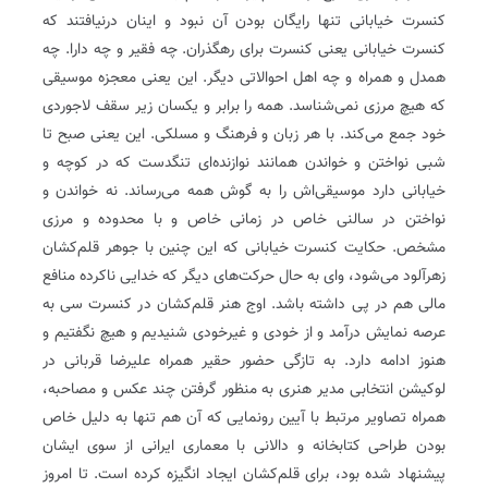
کنسرت خیابانی تنها رایگان بودن آن نبود و اینان درنیافتند که
کنسرت خیابانی یعنی کنسرت برای رهگذران. چه فقیر و چه دارا. چه
همدل و همراه و چه اهل احوالاتی دیگر. این یعنی معجزه موسیقی
که هیچ مرزی نمی‌شناسد. همه را برابر و یکسان زیر سقف لاجوردی
خود جمع می‌کند. با هر زبان و فرهنگ و مسلکی. این یعنی صبح تا
شبی نواختن و خواندن همانند نوازنده‌ای تنگدست که در کوچه و
خیابانی دارد موسیقی‌اش را به گوش همه می‌رساند. نه خواندن و
نواختن در سالنی خاص در زمانی خاص و با محدوده و مرزی
مشخص. حکایت کنسرت خیابانی که این چنین با جوهر قلم‌کشان
زهرآلود می‌شود، وای به حال حرکت‌های دیگر که خدایی ناکرده منافع
مالی هم در پی داشته باشد. اوج هنر قلم‌کشان در کنسرت سی به
عرصه نمایش درآمد و از خودی و غیرخودی شنیدیم و هیچ نگفتیم و
هنوز ادامه دارد. به تازگی حضور حقیر همراه علیرضا قربانی در
لوکیشن انتخابی مدیر هنری به منظور گرفتن چند عکس و مصاحبه،
همراه تصاویر مرتبط با آیین رونمایی که آن هم تنها به دلیل خاص
بودن طراحی کتابخانه و دالانی با معماری ایرانی از سوی ایشان
پیشنهاد شده بود، برای قلم‌کشان ایجاد انگیزه کرده است. تا امروز