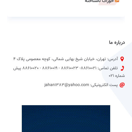
خوراک ناشناخته
درباره ما
آدرس: تهران، خیابان شیخ بهایی شمالی، کوچه معصومی پلاک 4
تلفن تماس: 88610021- 88610023 - 88610019 - 88610020 پیش
شماره 021
پست الکترونیکی: jahan1383@yahoo.com