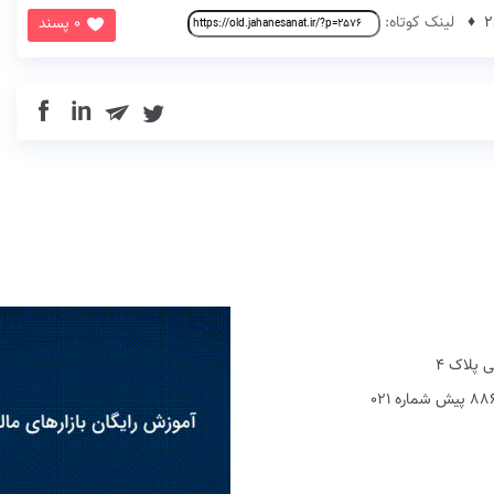
لینک کوتاه:
0 پسند
in
 پلاک 4