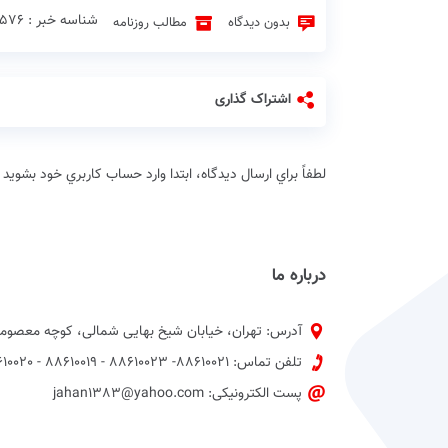
شناسه خبر : 2576 ♦
بدون دیدگاه
مطالب روزنامه
اشتراک گذاری
لطفاً براي ارسال دیدگاه، ابتدا وارد حساب كاربري خود بشويد
درباره ما
آدرس: تهران، خیابان شیخ بهایی شمالی، کوچه معصومی
تلفن تماس: 88610021- 88610023 - 88610019 - 88610020 پیش شماره 021
پست الکترونیکی: jahan1383@yahoo.com