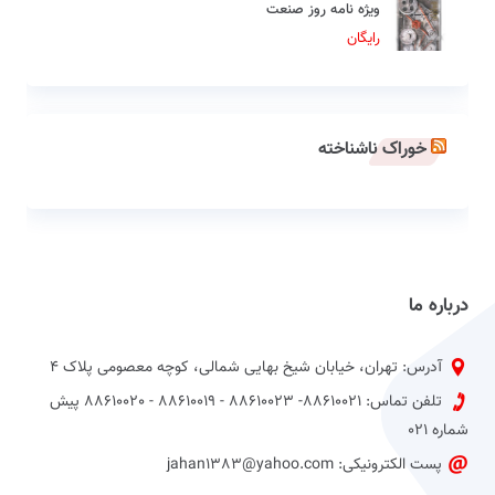
ویژه نامه روز صنعت
رایگان
خوراک ناشناخته
درباره ما
آدرس: تهران، خیابان شیخ بهایی شمالی، کوچه معصومی پلاک 4
تلفن تماس: 88610021- 88610023 - 88610019 - 88610020 پیش
شماره 021
پست الکترونیکی: jahan1383@yahoo.com