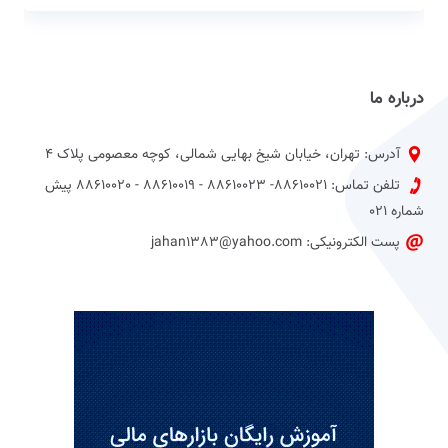
درباره ما
آدرس: تهران، خیابان شیخ بهایی شمالی، کوچه معصومی پلاک 4
تلفن تماس: 88610021- 88610023 - 88610019 - 88610020 پیش
شماره 021
پست الکترونیکی: jahan1383@yahoo.com