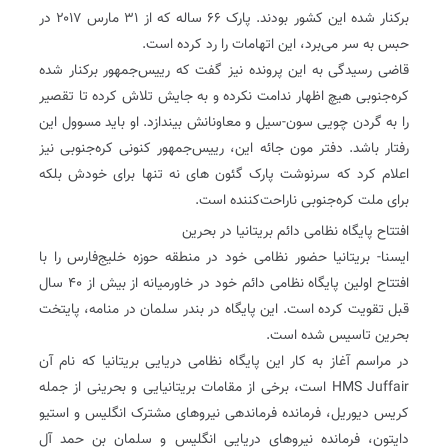
برکنار شده این کشور بودند. پارک ۶۶ ساله که از ۳۱ مارس ۲۰۱۷ در
حبس به سر می‌برد، این اتهامات را رد کرده است.
قاضی رسیدگی به این پرونده نیز گفت که رییس‌جمهور‌ برکنار شده
کره‌جنوبی هیچ اظهار ندامت نکرده و به جایش تلاش کرده تا تقصیر
را به گردن چویی سون-سیل و معاونانش بیندازد. او باید مسوول این
رفتار باشد. دفتر مون جائه این، رییس‌جمهور‌ کنونی کره‌جنوبی نیز
اعلام کرد که سرنوشت پارک گئون‌ های نه تنها برای خودش بلکه
برای ملت کره‌جنوبی ناراحت‌کننده است.
افتتاح پایگاه نظامی دائم بریتانیا در بحرین
ایسنا- بریتانیا حضور نظامی خود در منطقه حوزه خلیج‌فارس را با
افتتاح اولین پایگاه نظامی دائم خود در خاورمیانه از بیش از ۴۰ سال
قبل تقویت کرده است. این پایگاه در بندر سلمان در منامه، پایتخت
بحرین تاسیس شده است.
در مراسم آغاز به کار این پایگاه نظامی دریایی بریتانیا که نام آن
HMS Juffair است، برخی از مقامات بریتانیایی و بحرینی از جمله
کریس دیوریل، فرمانده فرماندهی نیروهای مشترک انگلیس و استیو
دایتون، فرمانده نیروهای دریایی انگلیس و سلمان بن حمد آل