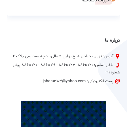
خوراک ناشناخته
درباره ما
آدرس: تهران، خیابان شیخ بهایی شمالی، کوچه معصومی پلاک 4
تلفن تماس: 88610021- 88610023 - 88610019 - 88610020 پیش
شماره 021
پست الکترونیکی: jahan1383@yahoo.com