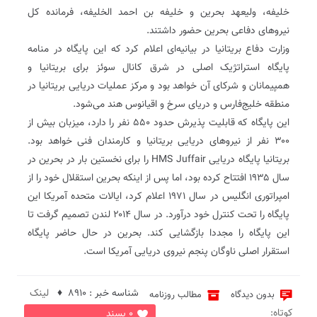
خلیفه، ولیعهد بحرین و خلیفه بن احمد الخلیفه، فرمانده کل
نیروهای دفاعی بحرین حضور داشتند.
وزارت دفاع بریتانیا در بیانیه‌ای اعلام کرد که این پایگاه در منامه
پایگاه استراتژیک اصلی در شرق کانال سوئز برای بریتانیا و
همپیمانان و شرکای آن خواهد بود و مرکز عملیات دریایی بریتانیا در
منطقه خلیج‌فارس و دریای سرخ و اقیانوس هند می‌شود.
این پایگاه که قابلیت پذیرش حدود ۵۵۰ نفر را دارد، میزبان بیش از
۳۰۰ نفر از نیروهای دریایی بریتانیا و کارمندان فنی خواهد بود.
بریتانیا پایگاه دریایی HMS Juffair را برای نخستین بار در بحرین در
سال ۱۹۳۵ افتتاح کرده بود، اما پس از اینکه بحرین استقلال خود را از
امپراتوری انگلیس در سال ۱۹۷۱ اعلام کرد، ایالات متحده آمریکا این
پایگاه را تحت کنترل خود درآورد. در سال ۲۰۱۴ لندن تصمیم گرفت تا
این پایگاه را مجددا بازگشایی کند. بحرین در حال حاضر پایگاه
استقرار اصلی ناوگان پنجم نیروی دریایی آمریکا است.
شناسه خبر : 8910 ♦
لینک
بدون دیدگاه
مطالب روزنامه
کوتاه:
0 پسند