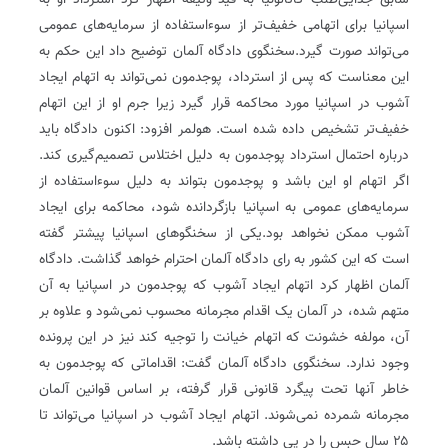
سابق جدایی‌طلب کاتالونیا به قید وثیقه اظهار کرد‌ استرداد او به
اسپانیا برای اتهامی خفیف‌تر از سوءاستفاده از سرمایه‌های عمومی
می‌تواند صورت گیرد.سخنگوی دادگاه آلمان توضیح داد‌ این حکم به
این معناست که پس از استرداد، پوجدمون نمی‌تواند به اتهام ایجاد
آشوب در اسپانیا مورد محاکمه قرار گیرد زیرا جرم او از این اتهام
خفیف‌تر تشخیص داده شده است. هولمر افزود: اکنون دادگاه باید
درباره احتمال استرداد پوجدمون به دلیل اختلاس تصمیم‌گیری کند.
اگر اتهام او این باشد و پوجدمون بتواند به دلیل سوءاستفاده از
سرمایه‌های عمومی به اسپانیا بازگردانده شود، محاکمه برای ایجاد
آشوب ممکن نخواهد بود.یکی از سخنگوهای اسپانیا پیشتر گفته
است که این کشور به رای دادگاه آلمان احترام خواهد گذاشت. دادگاه
آلمان اظهار کرد‌ اتهام ایجاد آشوب که پوجدمون در اسپانیا به آن
متهم شده، در آلمان یک اقدام مجرمانه محسوب نمی‌شود و علاوه بر
آن، مولفه‌ خشونت که اتهام خیانت را توجیه کند نیز در این پرونده
وجود ندارد. سخنگوی دادگاه آلمان گفت: اقداماتی که پوجدمون به
خاطر آنها تحت پیگرد قانونی قرار گرفته، بر اساس قوانین آلمان
مجرمانه شمرده نمی‌شوند. اتهام ایجاد آشوب در اسپانیا می‌تواند تا
۲۵ سال حبس را در پی داشته باشد.