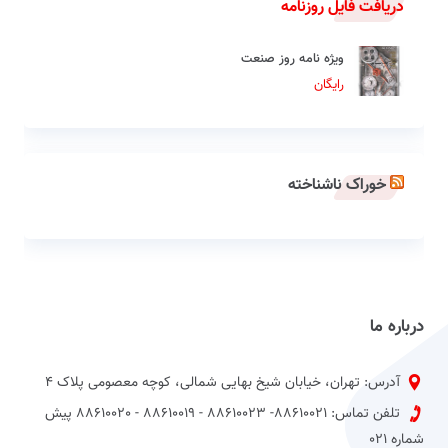
دریافت فایل روزنامه
ویژه نامه روز صنعت
رایگان
خوراک ناشناخته
درباره ما
آدرس: تهران، خیابان شیخ بهایی شمالی، کوچه معصومی پلاک 4
تلفن تماس: 88610021- 88610023 - 88610019 - 88610020 پیش
شماره 021