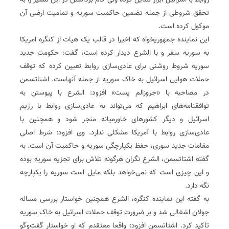
روابط با اسرائیل ابراز تمایل کرده ولی گام برداشتن در این مسیر را به
تحقق شروطی از جمله تضمین حاکمیت سوریه و تمامیت ارضی آن
موکول کرده است.
این نماینده جمهوریخواه که اخیرا در قالب یک هیات از کنگره امریکا
به سوریه سفر و با الشرع دیدار کرده است، گفت: حکومت جدید
سوریه شروط روشنی برای عادی‌سازی روابط تعیین کرده که توقف
حملات هوایی اسرائیل به خاک سوریه از جمله آنهاست. اشتاتسمن
در مصاحبه با «جروزالم پست» افزود: الشرع با پیوستن به
توافقنامه‌های ابراهیم که می‌تواند به عادی‌سازی روابط با رژیم
اسرائیل و دیگر کشورهای خاورمیانه منجر شود و همچنین با
عادی‌سازی روابط با آمریکا مشکلی ندارد. وی افزود: شرط اصلی
مقامات جدید سوری، حفظ یکپارچگی سوریه و حاکمیت آن است. به
گفته اشتاتسمن، الشرع نگران هرگونه تلاش برای تجزیه سوریه بوده
و این چیزی است که نمی‌خواهد بلکه مایل است سوریه را یکپارچه
نگه دارد.
به گفته این نماینده کنگره، الشرع همچنین خواستار بررسی مساله
جولان اشغالی شد و بر ضرورت توقف حملات اسرائیل به خاک سوریه
تاکید کرد. اشتاتسمن افزود: واقعا معتقدم که او خواستار گفت‌وگو