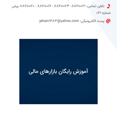
تلفن تماس: 88610021- 88610023 - 88610019 - 88610020 پیش
شماره 021
پست الکترونیکی: jahan1383@yahoo.com