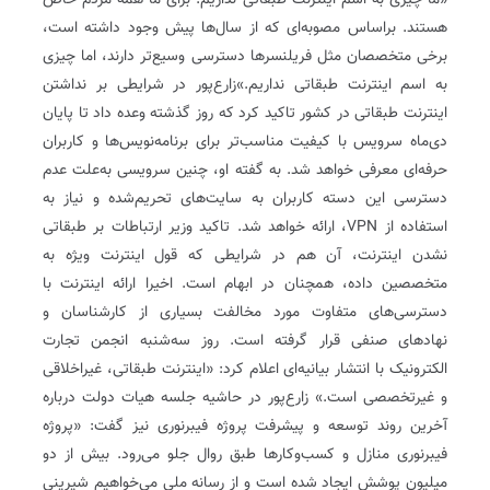
«ما چیزی به اسم اینترنت طبقاتی نداریم. برای ما همه مردم خاص
هستند. بر‌اساس مصوبه‌ای که از سال‌ها پیش وجود داشته است،
برخی متخصصان مثل فریلنسرها دسترسی وسیع‌تر دارند، اما چیزی
به اسم اینترنت طبقاتی نداریم.»زارع‌پور در شرایطی بر نداشتن
اینترنت طبقاتی در کشور تاکید کرد که روز گذشته وعده داد تا پایان
دی‌ماه سرویس با کیفیت مناسب‌تر برای برنامه‌نویس‌ها و کاربران
حرفه‌ای معرفی خواهد شد. به گفته او، چنین سرویسی به‌علت عدم
دسترسی این دسته کاربران به سایت‌های تحریم‌شده و نیاز به
استفاده از VPN، ارائه خواهد شد. تاکید وزیر ارتباطات بر طبقاتی
‌نشدن اینترنت، آن هم در شرایطی که قول اینترنت ویژه به
متخصصین داده، همچنان در ابهام است. اخیرا ارائه اینترنت با
دسترسی‌های متفاوت مورد مخالفت بسیاری از کارشناسان و
نهادهای صنفی قرار گرفته است. روز سه‌شنبه انجمن تجارت
الکترونیک با انتشار بیانیه‌ای اعلام کرد: «اینترنت طبقاتی، غیراخلاقی
و غیرتخصصی است.» زارع‌پور در حاشیه جلسه هیات دولت درباره
آخرین روند توسعه و پیشرفت پروژه فیبرنوری نیز گفت: «پروژه
فیبر‌نوری منازل و کسب‌و‌کارها طبق روال جلو می‌رود. بیش از دو
میلیون پوشش ایجاد شده است و از رسانه ملی می‌خواهیم شیرینی