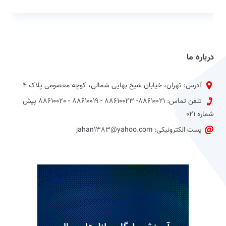
درباره ما
آدرس: تهران، خیابان شیخ بهایی شمالی، کوچه معصومی پلاک 4
تلفن تماس: 88610021- 88610023 - 88610019 - 88610020 پیش
شماره 021
پست الکترونیکی: jahan1383@yahoo.com