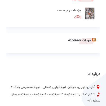
ویژه نامه روز صنعت
رایگان
خوراک ناشناخته
درباره ما
آدرس: تهران، خیابان شیخ بهایی شمالی، کوچه معصومی پلاک 4
تلفن تماس: 88610021- 88610023 - 88610019 - 88610020 پیش
شماره 021