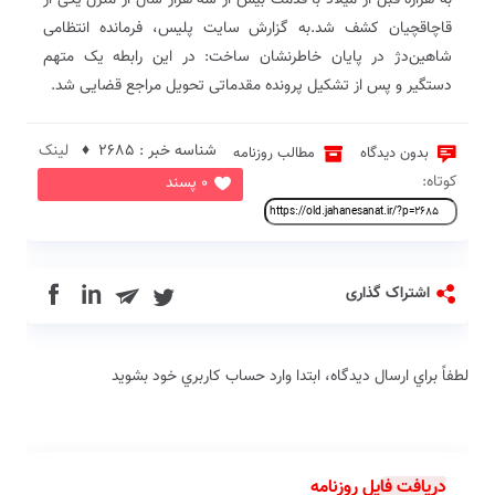
به هزاره قبل از میلاد با قدمت بیش از سه هزار سال از منزل یکی از
قاچاقچیان کشف شد.به گزارش سایت پلیس، فرمانده انتظامی
شاهین‌دژ در پایان خاطرنشان ساخت: در این رابطه یک متهم
دستگیر و پس از تشکیل پرونده مقدماتی تحویل مراجع قضایی شد.
شناسه خبر : 2685 ♦
لینک
بدون دیدگاه
مطالب روزنامه
کوتاه:
0 پسند
in
اشتراک گذاری
لطفاً براي ارسال دیدگاه، ابتدا وارد حساب كاربري خود بشويد
دریافت فایل روزنامه