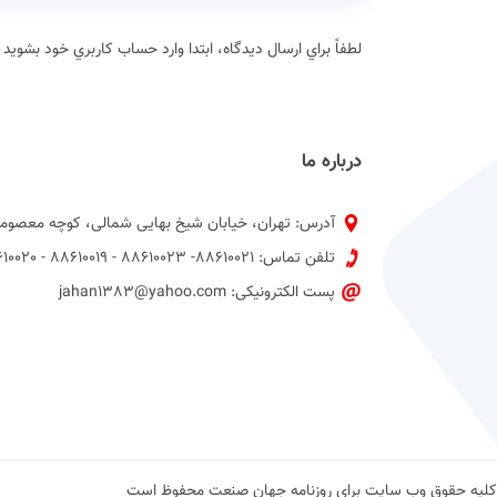
لطفاً براي ارسال دیدگاه، ابتدا وارد حساب كاربري خود بشويد
درباره ما
آدرس: تهران، خیابان شیخ بهایی شمالی، کوچه معصومی
تلفن تماس: 88610021- 88610023 - 88610019 - 88610020 پیش شماره 021
پست الکترونیکی: jahan1383@yahoo.com
کلیه حقوق وب سایت برای روزنامه جهان صنعت محفوظ است