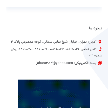
درباره ما
آدرس: تهران، خیابان شیخ بهایی شمالی، کوچه معصومی پلاک 4
تلفن تماس: 88610021- 88610023 - 88610019 - 88610020 پیش
شماره 021
پست الکترونیکی: jahan1383@yahoo.com