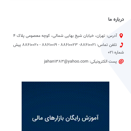
درباره ما
آدرس: تهران، خیابان شیخ بهایی شمالی، کوچه معصومی پلاک 4
تلفن تماس: 88610021- 88610023 - 88610019 - 88610020 پیش
شماره 021
پست الکترونیکی: jahan1383@yahoo.com