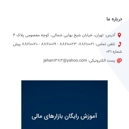
درباره ما
آدرس: تهران، خیابان شیخ بهایی شمالی، کوچه معصومی پلاک 4
تلفن تماس: 88610021- 88610023 - 88610019 - 88610020 پیش
شماره 021
پست الکترونیکی: jahan1383@yahoo.com